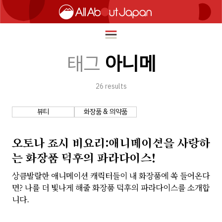
태그
아니메
26
results
English
HOME
简体中文
뷰티
화장품 & 의약품
여행
繁體中文
푸드
오토나 죠시 비요리:애니메이션을 사랑하
ภาษาไทย
는 화장품 덕후의 파라다이스!
즐길거리
한국어
상큼발랄한 애니메이션 캐릭터들이 내 화장품에 쏙 들어온다
이노베이션
면? 나를 더 빛나게 해줄 화장품 덕후의 파라다이스를 소개합
日本語
쇼핑
니다.