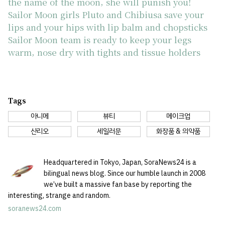
the name of the moon, she will punish you!
Sailor Moon girls Pluto and Chibiusa save your
lips and your hips with lip balm and chopsticks
Sailor Moon team is ready to keep your legs
warm, nose dry with tights and tissue holders
Tags
아니메
뷰티
메이크업
산리오
세일러문
화장품 & 의약품
Headquartered in Tokyo, Japan, SoraNews24 is a
bilingual news blog. Since our humble launch in 2008
we’ve built a massive fan base by reporting the
interesting, strange and random.
soranews24.com