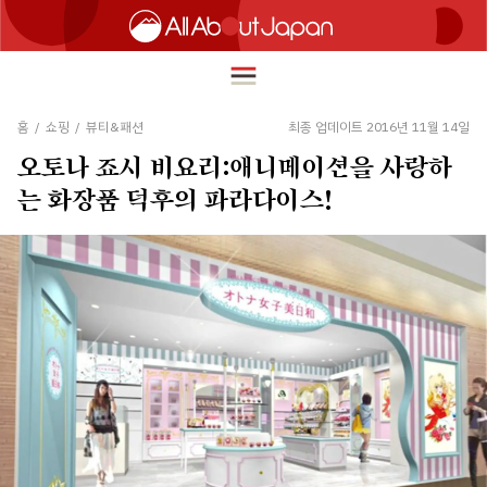
홈
/
쇼핑
/
뷰티&패션
최종 업데이트 2016년 11월 14일
오토나 죠시 비요리:애니메이션을 사랑하
English
는 화장품 덕후의 파라다이스!
HOME
简体中文
여행
繁體中文
푸드
ภาษาไทย
즐길거리
한국어
이노베이션
日本語
쇼핑