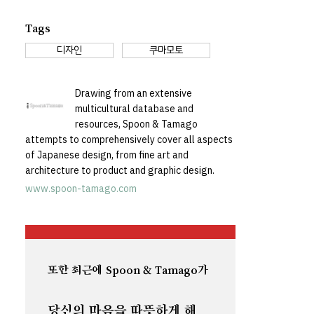
Tags
디자인
쿠마모토
Drawing from an extensive
multicultural database and
resources, Spoon & Tamago
attempts to comprehensively cover all aspects
of Japanese design, from fine art and
architecture to product and graphic design.
www.spoon-tamago.com
또한 최근에 Spoon & Tamago가
당신의 마음을 따뜻하게 해