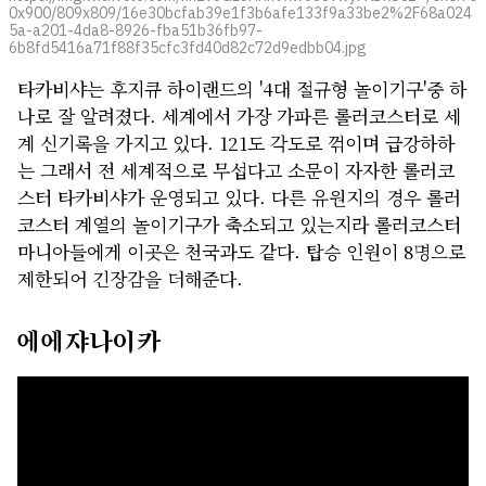
0x900/809x809/16e30bcfab39e1f3b6afe133f9a33be2%2F68a024
5a-a201-4da8-8926-fba51b36fb97-
6b8fd5416a71f88f35cfc3fd40d82c72d9edbb04.jpg
타카비샤는 후지큐 하이랜드의 '4대 절규형 놀이기구'중 하
나로 잘 알려졌다. 세계에서 가장 가파른 롤러코스터로 세
계 신기록을 가지고 있다. 121도 각도로 꺾이며 급강하하
는 그래서 전 세계적으로 무섭다고 소문이 자자한 롤러코
스터 타카비샤가 운영되고 있다. 다른 유원지의 경우 롤러
코스터 계열의 놀이기구가 축소되고 있는지라 롤러코스터
마니아들에게 이곳은 천국과도 같다. 탑승 인원이 8명으로
제한되어 긴장감을 더해준다.
에에쟈나이카