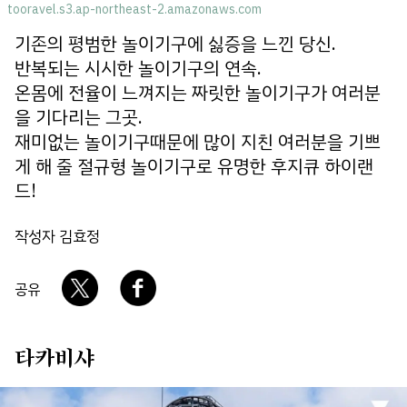
tooravel.s3.ap-northeast-2.amazonaws.com
회사소개
개인정보 보호정책
기존의 평범한 놀이기구에 싫증을 느낀 당신.
반복되는 시시한 놀이기구의 연속.
온몸에 전율이 느껴지는 짜릿한 놀이기구가 여러분
을 기다리는 그곳.
재미없는 놀이기구때문에 많이 지친 여러분을 기쁘
게 해 줄 절규형 놀이기구로 유명한 후지큐 하이랜
드!
작성자 김효정
공유
타카비샤