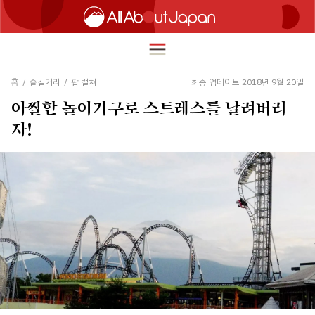
홈
/
즐길거리
/
팝 컬쳐
최종 업데이트 2018년 9월 20일
아찔한 놀이기구로 스트레스를 날려버리
English
자!
HOME
简体中文
여행
繁體中文
푸드
ภาษาไทย
즐길거리
한국어
이노베이션
日本語
쇼핑