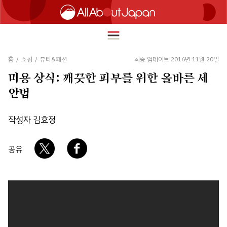
홈
/
쇼핑
/
뷰티&패션
최종 업데이트 2016년 11월 20일
미용 상식: 깨끗한 피부를 위한 올바른 세
English
안법
HOME
简体中文
작성자 김효정
여행
繁體中文
푸드
공유
ภาษาไทย
즐길거리
한국어
이노베이션
日本語
쇼핑