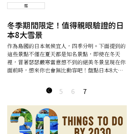
雪
冬季期間限定！值得親眼驗證的日
本8大雪景
作為島國的日本氣候宜人，四季分明。下面提到的
這些景點不僅在夏天都是知名景點，即使在冬天
裡，冒著瑟瑟嚴寒當意想不到的絕美冬景呈現在你
面前時，想來你也會無比動容吧！盤點日本8大必
看雪景，趕快交出你的膠捲。
5
6
7