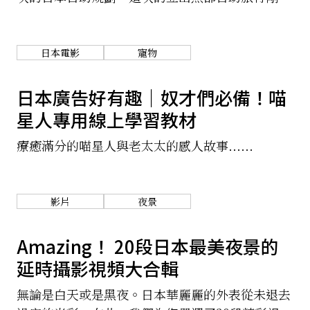
是在開山與黃金週後，在五月底出發的旅程如果您
關於我們
網站政策
也剛好與Oscar一樣是個平日繁忙，但不熱愛參加
旅行團的傢伙，或許這篇自助旅行的手札可以提供
日本電影
寵物
您有效率的規劃方向。
日本廣告好有趣｜奴才們必備！喵
星人專用線上學習教材
療癒滿分的喵星人與老太太的感人故事......
影片
夜景
Amazing！ 20段日本最美夜景的
延時攝影視頻大合輯
無論是白天或是黑夜。日本華麗麗的外表從未退去