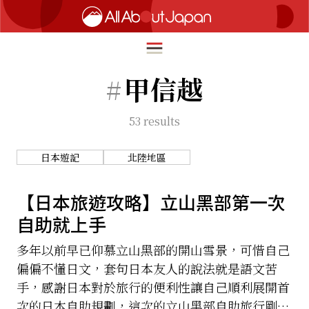
#
甲信越
53
results
English
HOME
简体中文
日本遊記
北陸地區
深度旅遊
繁體中文
美食尋味
【日本旅遊攻略】立山黑部第一次
ภาษาไทย
自助就上手
流行文化
한국어
創新趨勢
多年以前早已仰慕立山黑部的開山雪景，可惜自己
日本語
偏偏不懂日文，套句日本友人的說法就是語文苦
在地故事
手，感謝日本對於旅行的便利性讓自己順利展開首
次的日本自助規劃，這次的立山黑部自助旅行剛好