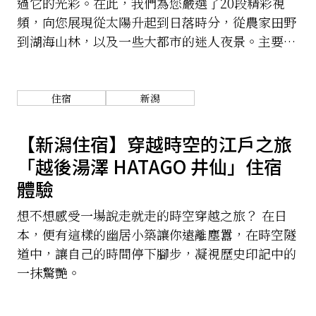
過它的光彩。在此，我們為您嚴選了20段精彩視
頻，向您展現從太陽升起到日落時分，從農家田野
到湖海山林，以及一些大都市的迷人夜景。主要城
市有東京，京都和大阪。
住宿
新潟
【新潟住宿】穿越時空的江戶之旅
「越後湯澤 HATAGO 井仙」住宿
體驗
想不想感受一場說走就走的時空穿越之旅？ 在日
本，便有這樣的幽居小築讓你遠離塵囂，在時空隧
道中，讓自己的時間停下腳步，凝視歷史印記中的
一抹驚艷。