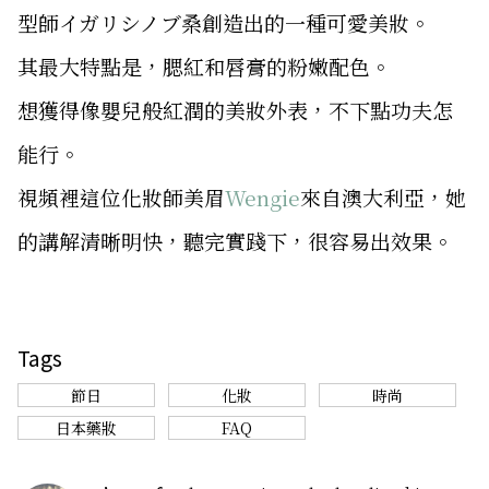
型師イガリシノブ桑創造出的一種可愛美妝。
其最大特點是，腮紅和唇膏的粉嫩配色。
想獲得像嬰兒般紅潤的美妝外表，不下點功夫怎
能行。
視頻裡這位化妝師美眉
Wengie
來自澳大利亞，她
的講解清晰明快，聽完實踐下，很容易出效果。
Tags
節日
化妝
時尚
日本藥妝
FAQ