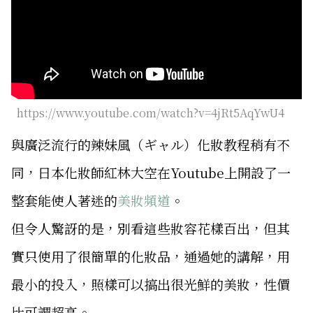
https://www.youtube.com/watch?v=4jRt5AqYwU4
與廣泛流行的辣妹風（ギャル）化妝教程稍有不
同，日本化妝師紅林大空在Youtube上開設了一
整套能使人著迷的
美妝頻道
。
但令人驚訝的是，別看這些妝容花樣百出，但其
實只使用了很簡單的化妝品，通過她的講解，用
最小的投入，照樣可以搞出很光鮮的美妝，性價
比可謂超高。