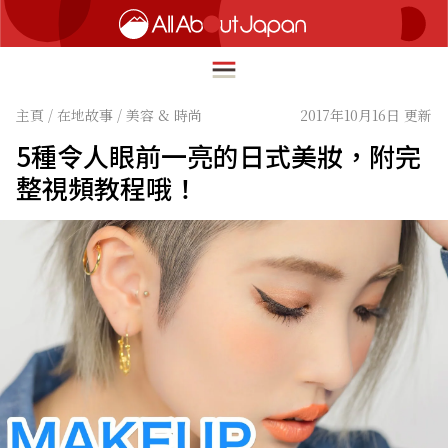
主頁
/
在地故事
/
美容 & 時尚
2017年10月16日 更新
5種令人眼前一亮的日式美妝，附完
English
整視頻教程哦！
HOME
简体中文
深度旅遊
繁體中文
美食尋味
ภาษาไทย
流行文化
한국어
創新趨勢
日本語
在地故事