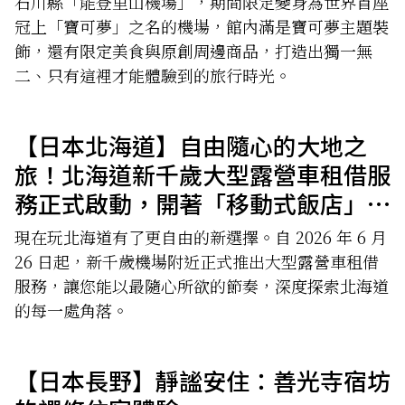
石川縣「能登里山機場」，期間限定變身為世界首座
冠上「寶可夢」之名的機場，館內滿是寶可夢主題裝
飾，還有限定美食與原創周邊商品，打造出獨一無
二、只有這裡才能體驗到的旅行時光。
【日本北海道】自由隨心的大地之
旅！北海道新千歲大型露營車租借服
務正式啟動，開著「移動式飯店」暢
遊北國
現在玩北海道有了更自由的新選擇。自 2026 年 6 月
26 日起，新千歲機場附近正式推出大型露營車租借
服務，讓您能以最隨心所欲的節奏，深度探索北海道
的每一處角落。
【日本長野】靜謐安住：善光寺宿坊