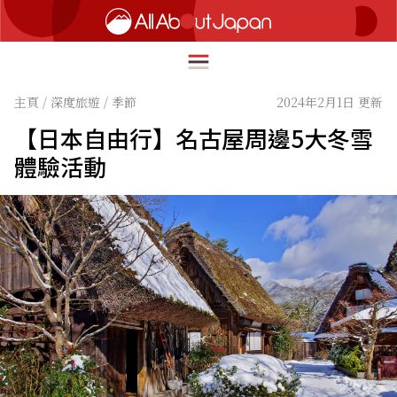
主頁
/
深度旅遊
/
季節
2024年2月1日 更新
【日本自由行】名古屋周邊5大冬雪
English
體驗活動
HOME
简体中文
深度旅遊
繁體中文
美食尋味
ภาษาไทย
流行文化
한국어
創新趨勢
日本語
在地故事