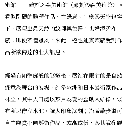
術館── 雕刻之森美術館（彫刻の森美術館）。
看似剛硬的雕塑作品，在綠意、山巒與天空包容
下，展現出最天然的紋理與色澤，也增添柔和
感；即便不懂雕刻，來此一遊也能實際感受到作
品所欲傳達的壯大訊息。
經過有如壁廊般的隧道後，展演在眼前的是自然
綠意為舞台的展場，許多歐洲和日本藝術家作品
林立，其中入口處以葉片為髮的歪臥人頭像，似
有所思佇立水池，讓人印象深刻；沿著散步道可
自由觀賞不同藝術作品，或高或低，與其說參觀