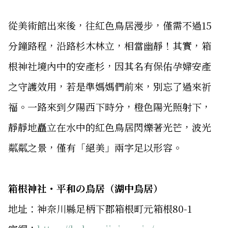
從美術館出來後，往紅色鳥居漫步，僅需不過15
分鐘路程，沿路杉木林立，相當幽靜！其實，箱
根神社境內中的安產杉，因其名有保佑孕婦安產
之守護效用，若是準媽媽們前來，別忘了過來祈
福。一路來到夕陽西下時分，橙色陽光照射下，
靜靜地矗立在水中的紅色鳥居閃爍著光芒，波光
粼粼之景，僅有「絕美」兩字足以形容。
箱根神社・平和の鳥居（湖中鳥居）
地址：神奈川縣足柄下郡箱根町元箱根80-1