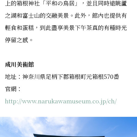
上的箱根神社「平和の鳥居」，並且同時遠眺蘆
之湖和富士山的交融美景。此外，館內也提供有
輕食和蛋糕，到此盡享美景下午茶真的有種時光
停留之感。
成川美術館
地址：神奈川県足柄下郡箱根町元箱根570番
官網：
http://www.narukawamuseum.co.jp/ch/