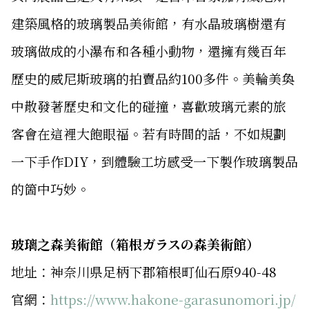
建築風格的玻璃製品美術館，有水晶玻璃樹還有
玻璃做成的小瀑布和各種小動物，還擁有幾百年
歷史的威尼斯玻璃的拍賣品約100多件。美輪美奐
中散發著歷史和文化的碰撞，喜歡玻璃元素的旅
客會在這裡大飽眼福。若有時間的話，不如規劃
一下手作DIY，到體驗工坊感受一下製作玻璃製品
的箇中巧妙。
玻璃之森美術館（箱根ガラスの森美術館）
地址：神奈川県足柄下郡箱根町仙石原940-48
官網：
https://www.hakone-garasunomori.jp/