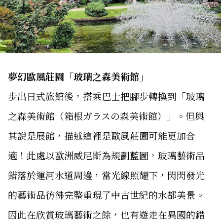
夢幻歐風莊園「玻璃之森美術館」
步出日式旅館後，搭乘巴士把腳步轉換到「玻璃
之森美術館（箱根ガラスの森美術館）」。但與
其說是展館，描述這裡是歐風莊園可能更加合
適！此處以歐洲威尼斯為規劃藍圖，玻璃藝術品
錯落於運河水道周邊，當光線照耀下，閃閃發光
的藝術品彷彿完整重現了中古世紀的水都美景。
因此在欣賞玻璃藝術之餘，也有遊走在異國的錯