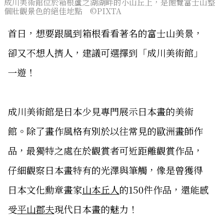
成川美術館位於箱根蘆之湖湖畔的小山丘上，是飽覽富士山整
個壯觀景色的絕佳地點 ©PIXTA
首日，想要跟風到箱根看看著名的富士山美景，
卻又不想人擠人，建議可選擇到「成川美術館」
一遊！
成川美術館是日本少見專門展示日本畫的美術
館。除了畫作風格有別於以往常見的歐洲畫師作
品，最獨特之處在於觀賞者可近距離觀賞作品，
仔細觀察日本畫特有的光澤與筆觸，像是曾獲得
日本文化勳章畫家
山本丘人
的150件作品，還能感
受
平山郡夫
現代日本畫的魅力！