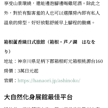
享受山景環繞，還能邊泡腳邊喝雞尾酒。除此之
外，對於有點害羞的人也可以選擇房內即有私人
溫泉的房型，好好放鬆舒緩早上腳程的酸痛。
箱根蘆香織日式旅館（箱根・芦ノ湖 はなを
り）
地址：神奈川県足柄下郡箱根町元箱根桃源台160
房價：3萬日元起
官網：
https://hanaori.jp/ashinoko/
大自然化身展館最佳平台