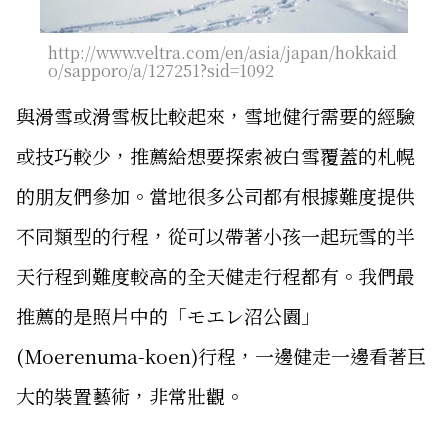
http://www.veltra.com/en/asia/japan/hokkaid
o/sapporo/a/127251?sid=1092
與滑雪或滑雪板比較起來，雪地健行需要的經驗
或技巧較少，推薦給想要探索被白雪覆蓋的札幌
的朋友們參加。當地很多公司都有根據難度提供
不同類型的行程，從可以帶著小孩一起玩雪的半
天行程到難度較高的全天健走行程都有。我們最
推薦的是照片中的「モエレ沼公園」
(Moerenuma-koen)行程，一邊健走一邊看著巨
大的裝置藝術，非常壯觀。