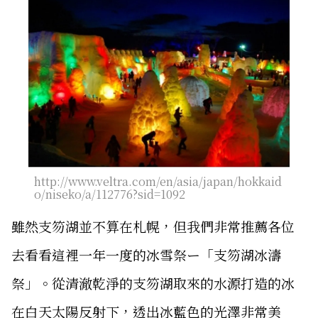
http://www.veltra.com/en/asia/japan/hokkaid
o/niseko/a/112776?sid=1092
雖然支笏湖並不算在札幌，但我們非常推薦各位
去看看這裡一年一度的冰雪祭ー「支笏湖冰濤
祭」。從清澈乾淨的支笏湖取來的水源打造的冰
在白天太陽反射下，透出冰藍色的光澤非常美