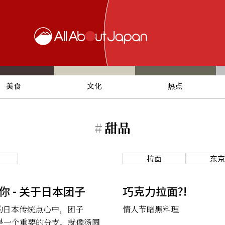
美食
文化
热点
#
甜品
拉面
东京
你 - 关于日本团子
巧克力拉面?!
的日本传统点心中，团子
情人节暗黑料理
）是一个重要的分支。就像汤圆