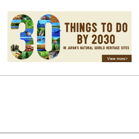
的“栗羊羹”无论在形色还是
力”！看过他们分享的照片
独树一帜。
得实在是妙妙妙~今天，小编
一起看一下，他们是怎样玩
served.