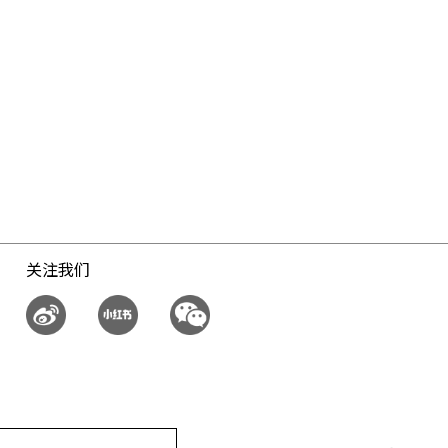
后连小编也觉
商都推出限定的草莓口味时, 请看看我们
就带领大家
有什么好推荐的吧。
的吧！
关注我们