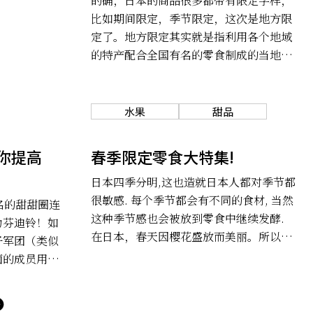
的确，日本的商品很多都带有限定字样，
比如期间限定，季节限定，这次是地方限
定了。地方限定其实就是指利用各个地域
的特产配合全国有名的零食制成的当地特
色零食。想吃到这些特色限定零食，你就
不得不跑到当地购买，很多限定款零食在
东京大坂这些大城市根本就买不到，接下
水果
甜品
来，就让我们看一看有哪些限定零食，值
得我们不辞辛劳穿越大半个日本也非要找
你提高
春季限定零食大特集!
到不可吧。
日本四季分明,这也造就日本人都对季节都
很敏感. 每个季节都会有不同的食材, 当然
有名的甜甜圈连
这种季节感也会被放到零食中继续发酵.
力芬迪铃！如
在日本，春天因樱花盛放而美丽。所以粉
子军团（类似
红或者红色就成为了日本春天的主题色.
面的成员用它
到了春天，红色跟粉红色的水果人气特别
饰小物，萌翻
高，正因如此，草莓口味才一跃成为人们
棒棒的“女友
在春天里最喜欢的口味. 当各大零食制造