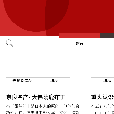
旅行
Go
美食 & 饮品
甜品
甜品
奈良名产- 大佛萌鹿布丁
重头认识
布丁虽然并非是日本人的原创，但他们会
在五花八门
巧妙地在西洋美食中融入本土文化，造就
（dango