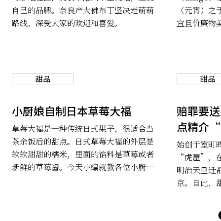
自己的品牌。奈良产大佛布丁坚决走萌萌
（元宵）之
路线，深受大家的欢迎和喜爱。
宜且价廉物
中团子也扮
十吃的“二
“彼岸团子
子”，中秋
甜品
甜品
“枕团子”
的说法，过
小厨娘自制日本草莓大福
赔罪要送
的面食，用
点精介“
子的原形。
草莓大福是一种传统日式果子，很适合当
来日本一定
茶余饭后的甜点。日式草莓大福的外层是
始创于室町時
软软甜甜的糯米，里面的馅料是草莓或者
“虎屋”，在
新鲜的草莓酱。今天小编就教各位小厨娘
明治天皇迁
一套超简单的自制草莓大福的方法，让你
京。自此，
在家也可以吃到正宗的草莓大福~~
成了高级日
招牌甜点是