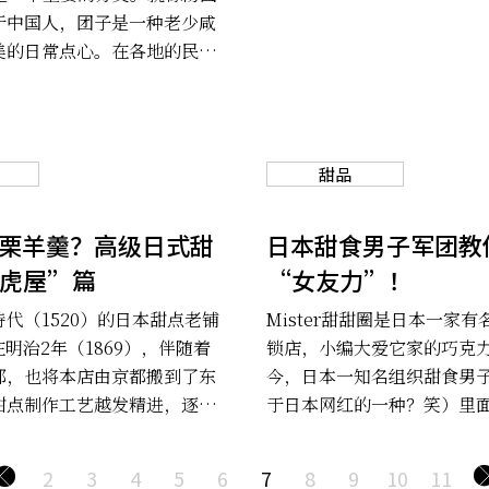
于中国人，团子是一种老少咸
美的日常点心。在各地的民俗
演了重要的角色，比如正月二
十日团子”，春天和秋天吃的
”，4月8日的“佛生会团
节的“月見团子”，葬礼用的
甜品
等等。根据名俗学家柳田国男
去日本有一种叫粢（しとぎ）
栗羊羹？高级日式甜
日本甜食男子军团教
来当作供奉神明的贡品，是团
虎屋”篇
“女友力”！
下面就介绍几种常见的团子，
要尝一尝。
代（1520）的日本甜点老铺
Mister甜甜圈是日本一家
明治2年（1869），伴随着
锁店，小编大爱它家的巧克
都，也将本店由京都搬到了东
今，日本一知名组织甜食男
甜点制作工艺越发精进，逐渐
于日本网红的一种？笑）里
式甜点品牌中的翘楚。虎屋的
家的甜甜圈来做圣诞节的装
华人们都相当熟悉的“栗羊
了一群日本网友，高呼他们
2
3
4
5
6
7
8
9
10
11