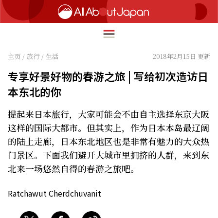
主页
/
旅行
/
生活
2018年2月15日 更新
专享好景好物的春游之旅 | 写给初次造访日
English
本东北的你
HOME
简体中文
提起来日本旅行，大家可能会不由自主选择东京大阪
旅行
繁體中文
这样的国际大都市。但其实上，作为日本本岛最辽阔
美食
的陆上走廊，日本东北地区也是非常有魅力的大众热
ภาษาไทย
门景区。下面我们避开大城市里拥挤的人群，来到东
文化
한국어
北来一场悠然自得的春游之旅吧。
热点
日本語
Ratchawut Cherdchuvanit
生活