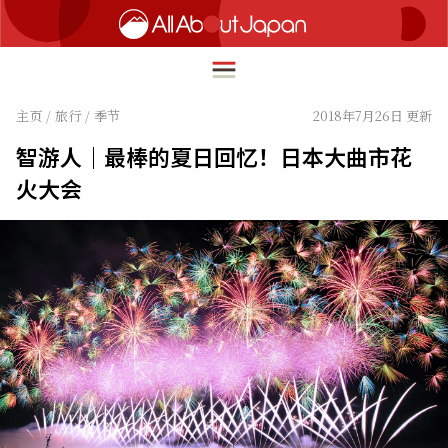
主页
/
旅行
/
季节
2018年7月26日 更新
智游人｜最棒的夏日回忆！日本大曲市花
English
火大会
HOME
简体中文
旅行
繁體中文
美食
ภาษาไทย
文化
한국어
热点
日本語
生活