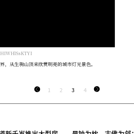
v=HIWHlSsKTYI
界，从生驹山顶来欣赏明亮的城市灯光景色。
1
2
3
4
道新千岁推出大型房
晨钟为枕，古佛为邻