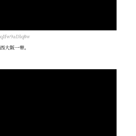
=qIfw9aDlq8w
西大阪一带。