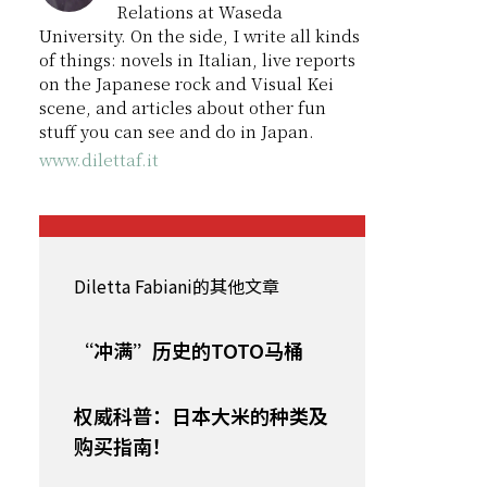
Relations at Waseda
University. On the side, I write all kinds
of things: novels in Italian, live reports
on the Japanese rock and Visual Kei
scene, and articles about other fun
stuff you can see and do in Japan.
www.dilettaf.it
Diletta Fabiani的其他文章
“冲满”历史的TOTO马桶
权威科普：日本大米的种类及
购买指南！