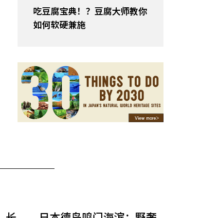
吃豆腐宝典！？豆腐大师教你
如何软硬兼施
：长
日本德岛鸣门海滨：野奢