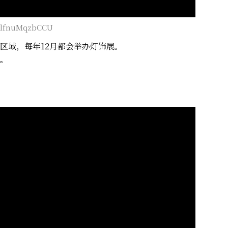
v=lfnuMqzbCCU
区域，每年12月都会举办灯饰展。
。