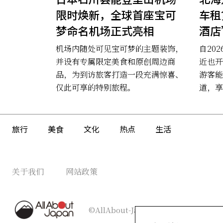
限时焕新，全球首座宝可
车租
梦命名机场正式亮相
酒店
机场内随处可见宝可梦的主题装饰，
自20
并设有专属限定美食和原创周边商
近也开
品，为到访旅客打造一段充满惊喜、
游客能
仅此可享的特别旅程。
道，享
旅行
美食
文化
热点
生活
关于我们
网站政策
©AllAbout-Japan.com - All rights re