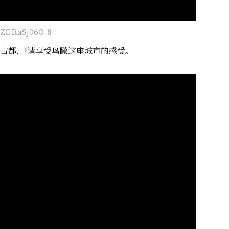
=ZGRaSj06O_8
古都，!请享受鸟瞰这座城市的感受。