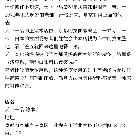
但你或许不知道，天下一品最初是从京都银阁寺一带，于
1971年正式起家的老铺，严格说来，是京都风拉面的代
表。
天下一品的正宗本店位于京都的拉面激战区「一乘寺」一
带，日本的拉面爱好者们往往会将本店视为心中的拉面圣
地，隔三差五就回来这里饱餐一顿。
天一本店的汤底综合了京都风汤底两大流派的精华，浓厚系
与清爽系，两种口味可供食客选择。
笔者比较偏爱浓厚系，这种汤底使用的是上等鸡汤与超过11
种蔬菜长时间熬制而成，熬煮方法与具体配料都是天一独家
的祖传秘方。
店名
天下一品 総本店
地址
京都府京都市左京区一乘寺白川通北大路下ル西侧 メゾン
白川 1F