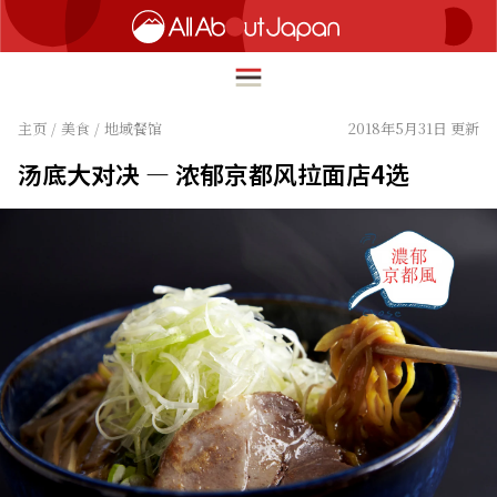
主页
/
美食
/
地域餐馆
2018年5月31日 更新
汤底大对决 — 浓郁京都风拉面店4选
English
HOME
简体中文
旅行
繁體中文
美食
ภาษาไทย
文化
한국어
热点
日本語
生活