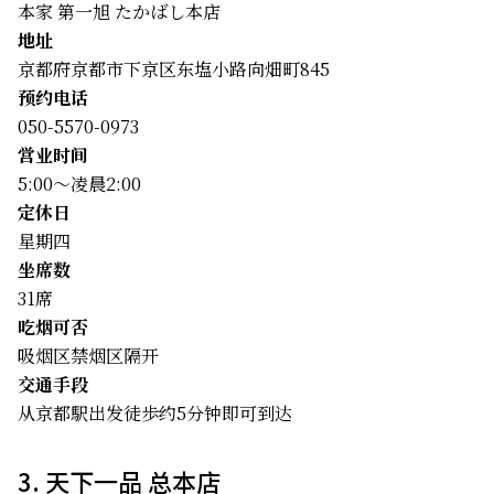
本家 第一旭 たかばし本店
地址
京都府京都市下京区东塩小路向畑町845
预约电话
050-5570-0973
営业时间
5:00～凌晨2:00
定休日
星期四
坐席数
31席
吃烟可否
吸烟区禁烟区隔开
交通手段
从京都駅出发徒歩约5分钟即可到达
3. 天下一品 总本店