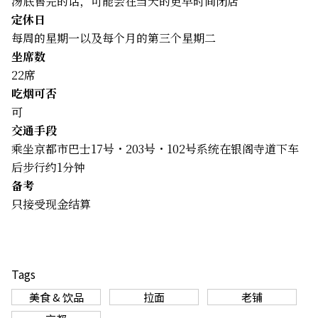
汤底售完的话，可能会在当天的更早时间闭店
定休日
每周的星期一以及每个月的第三个星期二
坐席数
22席
吃烟可否
可
交通手段
乘坐京都市巴士17号・203号・102号系统在银阁寺道下车
后步行约1分钟
备考
只接受现金结算
Tags
美食 & 饮品
拉面
老铺