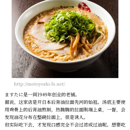
http://motoyoshi-fs.net/
ますたに是一间1949年创业的老铺。
据说，这家店是开日本后背油拉面先河的始祖。汤底主要使
用鸡骨上的后背油熬制，热腾腾的拉面刚端上桌，一督，会
发现油花分布在整碗拉面上，很是诱人。
但实际吃下去，才发现口感完全不会过浓或过油呢。想要吃