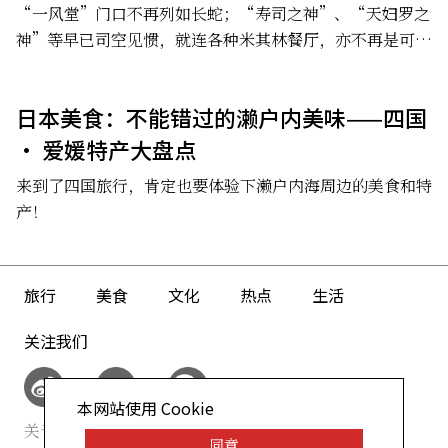
“一风堂”门口不再列如长蛇；“寿司之神”、“天妇罗之
神”等早已司空见惯，就连各种米其林餐厅，亦不再是可望
而不可及的存在。
日本美食：不能错过的濑户内美味——四国
· 爱媛特产大盘点
来到了四国旅行，肯定也要体验下濑户内海周边的美食和特
产！
旅行
美食
文化
热点
生活
关注我们
本网站使用 Cookie
关于我们
网站政策
同意