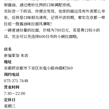
制酱油，通过绝妙比例的口味调配而成。
实际尝一下的话，你便会发现，他家的面远没有外表那么夸
张，反倒是口味相当清爽，记得开店初期，着实在京都一带
拉起一股酱油味拉面风潮呢！
一碗普通份量的拉面，价格为700日元，若是胃口较小的
话，完全可以先选择600日币的小碗拉面哦。
店名
新福菜馆 本店
地址
京都府京都市下京区东塩小路向畑町569
预约电话
075-371-7648
営业时间
7:30〜22:00
定休日
星期三