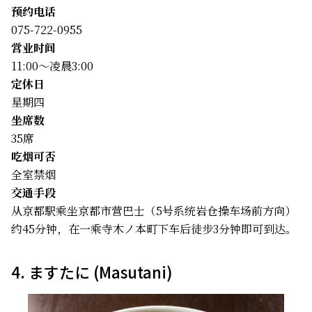
预约电话
075-722-0955
営业时间
11:00～凌晨3:00
定休日
星期四
坐席数
35席
吃烟可否
全室禁烟
交通手段
从京都駅乘坐京都市营巴士（5号系统岩仓操车场前方向）
约45分钟，在一乘寺木ノ本町下车后徒步3分钟即可到达。
4. ますたに (Masutani)