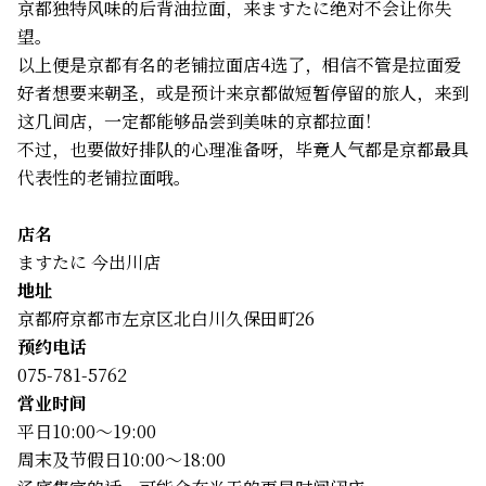
京都独特风味的后背油拉面，来ますたに绝对不会让你失
望。
以上便是京都有名的老铺拉面店4选了，相信不管是拉面爱
好者想要来朝圣，或是预计来京都做短暂停留的旅人，来到
这几间店，一定都能够品尝到美味的京都拉面！
不过，也要做好排队的心理准备呀，毕竟人气都是京都最具
代表性的老铺拉面哦。
店名
ますたに 今出川店
地址
京都府京都市左京区北白川久保田町26
预约电话
075-781-5762
営业时间
平日10:00～19:00
周末及节假日10:00～18:00