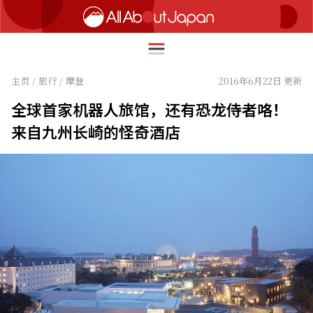
主页
/
旅行
/
摩登
2016年6月22日 更新
全球首家机器人旅馆，还有恐龙侍者咯！
English
来自九州长崎的怪奇酒店
HOME
简体中文
旅行
繁體中文
美食
ภาษาไทย
文化
한국어
热点
日本語
生活