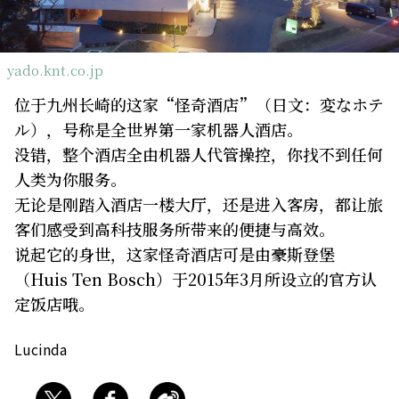
关于我们
网站政策
yado.knt.co.jp
位于九州长崎的这家“怪奇酒店”（日文：変なホテ
ル），号称是全世界第一家机器人酒店。
没错，整个酒店全由机器人代管操控，你找不到任何
人类为你服务。
无论是刚踏入酒店一楼大厅，还是进入客房，都让旅
客们感受到高科技服务所带来的便捷与高效。
说起它的身世，这家怪奇酒店可是由豪斯登堡
（Huis Ten Bosch）于2015年3月所设立的官方认
定饭店哦。
Lucinda