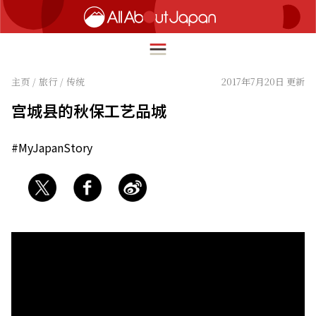
主页
/
旅行
/
传统
2017年7月20日 更新
宫城县的秋保工艺品城
English
HOME
#MyJapanStory
简体中文
旅行
繁體中文
美食
ภาษาไทย
文化
한국어
热点
日本語
生活