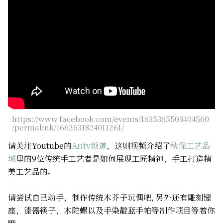
关于我们
网站政策
https://www.facebook.com/events/1635365503404560
/permalink/1662631824011261/
请关注Youtube的
Aritv频道
，这则视频介绍了
秋保工艺品
城
里的9位传统手工艺者是如何展现工匠精神，手工打造精
美工艺品的。
请尝试自己动手，制作传统
木芥子
玩偶吧, 另外还有雕刻键
座，漆器筷子，木陀螺以及手染靛蓝手帕等制作项目等着你