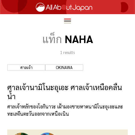
แท็ก
NAHA
1
results
English
HOME
简体中文
ศาลเจ้า
OKINAWA
ท่องเที่ยว
繁體中文
อาหาร
ศาลเจ้านามิโนะอุเอะ ศาลเจ้าเหนือคลื่น
ภาษาไทย
น้ำ
ความบันเทิง
한국어
ศาลเจ้าหลักของโอกินาวะ เฝ้ามองชายหาดนามิโนะอุเอะและ
นวัตกรรม
ทะเลจีนตะวันออกจากเหนือเนิน
日本語
ชีวิตในญี่ปุ่น