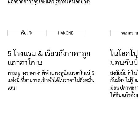
นอกจากคาวากุจิโกะแล้ว รู้จักที่ไหนอีกบ้าง?
เรียวกัง
HAKONE
ขนมหวาน
5 โรงแรม & เรียวกังราคาถูก
ในโลกโป
แถวฮาโกเน่
มอนกันมั
ท่ามกลางราคาค่าที่พักแพงหูฉี่แถวฮาโกเน่ 5
สงสัยมั้ยว่
แห่งนี้ ที่สามารถเข้าพักได้ในราคาไม่ถึงหมื่น
กันมั้ย? ไม่รู
เยน!
ม่อนปลาพะง
ให้กินแล้วตั้
ขนมรูปปลาของญ