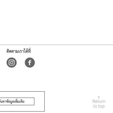
ติดตามเราได้ที่
้นหาข้อมูลเพิ่มเติม