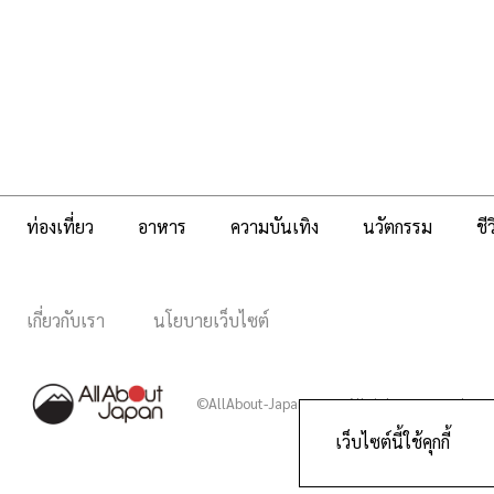
ท่องเที่ยว
อาหาร
ความบันเทิง
นวัตกรรม
ชี
เกี่ยวกับเรา
นโยบายเว็บไซต์
©AllAbout-Japan.com - All rights reserved.
เว็บไซต์นี้ใช้คุกกี้