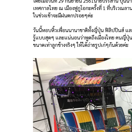
โดยเมื่อวันที่ 29 กันยายน 2561นายบรรสาน บุนนาค
เทศกาลไทย ณ เมืองฟูกูโอกะครั้งที่ 1 ที่บริเวณล
ในช่วงเช้าจะมีฝนตกปรอยๆค่ะ
วันนี้หอบหิ้วเพื่อนนานาชาติทั้งญี่ปุ่น ฟิลิปปิน
รู้แบบสุดๆ และแน่นอนว่าพูดถึงเมืองไทย คนญี่ปุ่นก็
ขนาดเท่าลูกช้างจริงๆ ให้ได้ถ่ายรูปเก๋ๆกันด้วยค่ะ