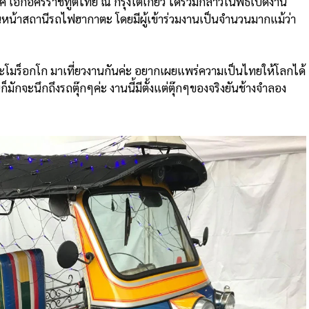
 เอกอัครราชทูตไทย ณ กรุงโตเกียว ได้ร่วมกล่าวในพิธีเปิดงาน
านหน้าสถานีรถไฟฮากาตะ โดยมีผู้เข้าร่วมงานเป็นจำนวนมากแม้ว่า
ส์ และโมร็อกโก มาเที่ยวงานกันค่ะ อยากเผยแพร่ความเป็นไทยให้โลกได้
มักจะนึกถึงรถตุ๊กๆค่ะ งานนี้มีตั้งแต่ตุ๊กๆของจริงยันช้างจำลอง