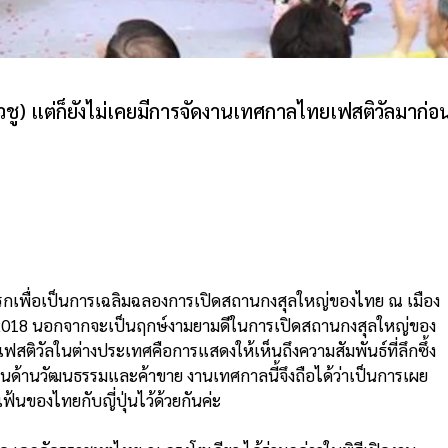
คิวชู) แต่ก็ยังไม่เคยมีการจัดงานเทศกาลไทยเฟสติวัลมาก่อ
งแรกเพื่อเป็นการเฉลิมฉลองการเปิดสถานกงสุลใหญ่ของไทย ณ เมือง
ุลาคม 2018 นอกจากจะเป็นฤกษ์งามยามดีในการเปิดสถานกงสุลใหญ่ของ
สติวัลในต่างประเทศคือการแสดงให้เห็นถึงความสัมพันธ์ที่ลึกซึ้ง
้งในด้านวัฒนธรรมและค้าขาย งานเทศกาลนี้จึงถือได้ว่าเป็นการเผย
นของไทยกับญี่ปุ่นไว้ด้วยกันค่ะ