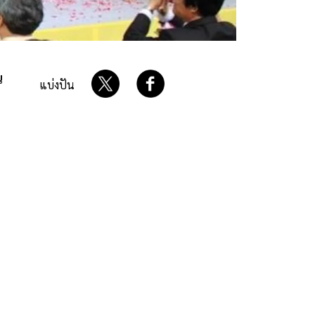
น
แบ่งปัน