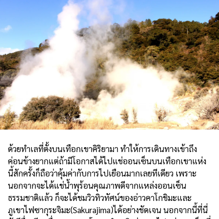
ด้วยทำเลที่ตั้งบนเทือกเขาคิริยามา ทำให้การเดินทางเข้าถึง
ค่อนข้างยากแต่ถ้ามีโอกาสได้ไปแช่ออนเซ็นบนเทือกเขาแห่ง
นี้สักครั้งก็ถือว่าคุ้มค่ากับการไปเยือนมากเลยทีเดียว เพราะ
นอกจากจะได้แช่น้ำพุร้อนคุณภาพดีจากแหล่งออนเซ็น
ธรรมชาติแล้ว ก็จะได้ชมวิวทิวทัศน์ของอ่าวคาโกชิมะและ
ภูเขาไฟซากุระจิมะ(Sakurajima)ได้อย่างชัดเจน นอกจากนี้ที่นี่