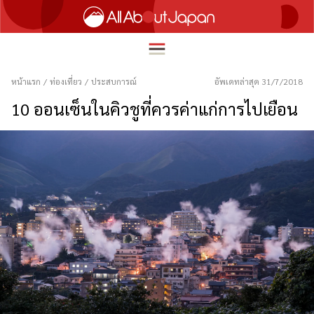
หน้าแรก
/
ท่องเที่ยว
/
ประสบการณ์
อัพเดทล่าสุด 31/7/2018
10 ออนเซ็นในคิวชูที่ควรค่าแก่การไปเยือน
English
HOME
简体中文
ท่องเที่ยว
繁體中文
อาหาร
ภาษาไทย
ความบันเทิง
한국어
นวัตกรรม
日本語
ชีวิตในญี่ปุ่น