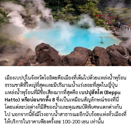
เมืองเบปปุในจังหวัดโออิตะคือเมืองที่เต็มไปด้วยแหล่งน้ำพุร้อน
ธรรมชาติที่ใหญ่ที่สุดและมีปริมาณน้ำแร่เยอะที่สุดในญี่ปุ่น
แหล่งน้ำพุร้อนที่มีชื่อเสียงมากที่สุดคือ
เบปปุฮัตโต (Beppu
Hatto) หรือบ่อนรกทั้ง 8
ซึ่งเป็นเหมือนสัญลักษณ์ของที่นี่
โดยแต่ละบ่อต่างก็มีสีของน้ำและคุณสมบัติพิเศษแตกต่างกัน
ไป นอกจากนี้ยังมีโรงอาบน้ำสาธารณะอีกนับร้อยแห่งทั่วเมืองที่
ให้บริการในราคาเพียงครั้งละ 100-200 เยน เท่านั้น