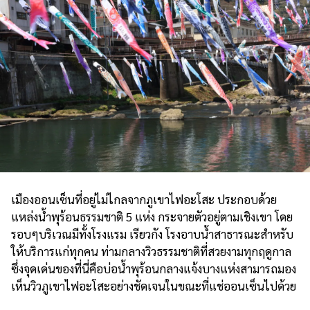
เมืองออนเซ็นที่อยู่ไม่ไกลจากภูเขาไฟอะโสะ ประกอบด้วย
แหล่งน้ำพุร้อนธรรมชาติ 5 แห่ง กระจายตัวอยู่ตามเชิงเขา โดย
รอบๆบริเวณมีทั้งโรงแรม เรียวกัง โรงอาบน้ำสาธารณะสำหรับ
ให้บริการแก่ทุกคน ท่ามกลางวิวธรรมชาติที่สวยงามทุกฤดูกาล
ซึ่งจุดเด่นของที่นี่คือบ่อน้ำพุร้อนกลางแจ้งบางแห่งสามารถมอง
เห็นวิวภูเขาไฟอะโสะอย่างชัดเจนในขณะที่แช่ออนเซ็นไปด้วย