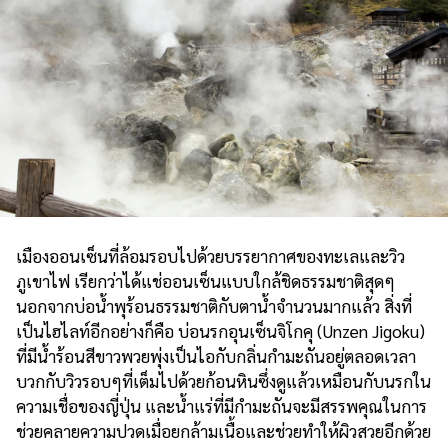
เมืองออนเซ็นที่ล้อมรอบไปด้วยบรรยากาศของทะเลและวิว
ภูเขาไฟ เรียกว่าได้แช่ออนเซ็นแบบใกล้ชิดธรรมชาติสุดๆ
นอกจากบ่อน้ำพุร้อนธรรมชาติกับตาน้ำจำนวนมากแล้ว สิ่งที่
เป็นไฮไลท์อีกอย่างก็คือ บ่อนรกอุนเซ็นจิโกคุ (Unzen Jigoku)
ที่มีน้ำร้อนสีขาวพวยพุ่งเป็นไอกับกลิ่นกำมะถันอยู่ตลอดเวลา
บวกกับวิวรอบๆที่เต็มไปด้วยก้อนหินซึ่งดูแล้วเหมือนกับนรกใน
ความเชื่อของญี่ปุ่น และน้ำแร่ที่มีกำมะถันจะมีสรรพคุณในการ
ช่วยคลายความปวดเมื่อยกล้ามเนื้อและช่วยทำให้ผิวสวยอีกด้วย