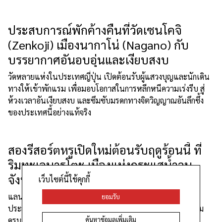
ประสบการณ์พักค้างคืนที่วัดเซนโคจิ
(Zenkoji) เมืองนากาโน่ (Nagano) กับ
บรรยากาศอันอบอุ่นและเงียบสงบ
วัดหลายแห่งในประเทศญี่ปุ่น เปิดต้อนรับผู้แสวงบุญและนักเดิน
ทางให้เข้าพักแรม เพื่อมอบโอกาสในการหลีกหนีความเร่งรีบ สู่
ห้วงเวลาอันเงียบสงบ และซึมซับมรดกทางจิตวิญญาณอันลึกซึ้ง
ของประเทศนี้อย่างแท้จริง
สองรีสอร์ตหรูเปิดใหม่ต้อนรับฤดูร้อนนี้ ที่
ริมทะเลนารุโตะ เมืองแห่งกระแสน้ำวน
จังหวัดโทคุชิมะ (Tokushima)
เว็บไซต์นี้ใช้คุกกี้
แลนด์มาร์กแห่งใหม่นี้กำลังได้รับความสนใจ พร้อมเปิด
ยอมรับ
ประสบการณ์ให้คุณได้สัมผัสธรรมชาติของนารุโตะอย่างเต็มอิ่ม
ค้นหาข้อมูลเพิ่มเติม
ครบทุกประสาทสัมผัส