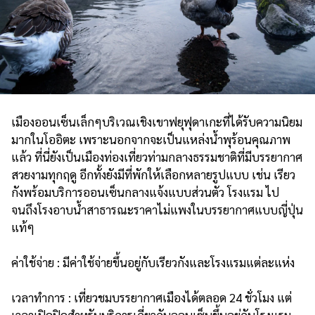
เมืองออนเซ็นเล็กๆบริเวณเชิงเขาฟยุฟุดาเกะที่ได้รับความนิยม
มากในโออิตะ เพราะนอกจากจะเป็นแหล่งน้ำพุร้อนคุณภาพ
แล้ว ที่นี่ยังเป็นเมืองท่องเที่ยวท่ามกลางธรรมชาติที่มีบรรยากาศ
สวยงามทุกฤดู อีกทั้งยังมีที่พักให้เลือกหลายรูปแบบ เช่น เรียว
กังพร้อมบริการออนเซ็นกลางแจ้งแบบส่วนตัว โรงแรม ไป
จนถึงโรงอาบน้ำสาธารณะราคาไม่แพงในบรรยากาศแบบญี่ปุ่น
แท้ๆ
ค่าใช้จ่าย : มีค่าใช้จ่ายขึ้นอยู่กับเรียวกังและโรงแรมแต่ละแห่ง
เวลาทำการ : เที่ยวชมบรรยากาศเมืองได้ตลอด 24 ชั่วโมง แต่
เวลาเปิดปิดสำหรับบริการเกี่ยวกับออนเซ็นขึ้นอยู่กับโรงแรม