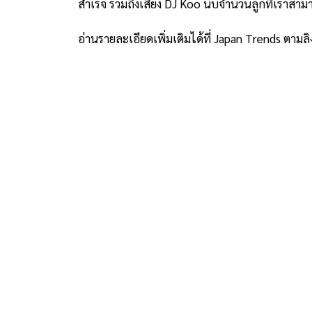
สำเร็จ รวมถึงเสียง DJ Koo นับจำนวนลูกที่เราสาม
อ่านรายละเอียดเพิ่มเติมได้ที่ Japan Trends ตามลิ