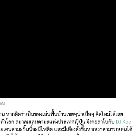
T6M
วนาน หากคิดว่าเป็นของเล่นพื้นบ้านเชยๆน่าเบื่อๆ คิดใหม่ได้เลย
ทั่วโลก สมาคมเคนดามะแห่งประเทศญี่ปุ่น จึงคอลาโบกับ
DJ Koo
ดยเคนดามะชิ้นนี้จะมีไฟติด และมีเสียงดังขึ้นหากเราสามารถเล่นได้