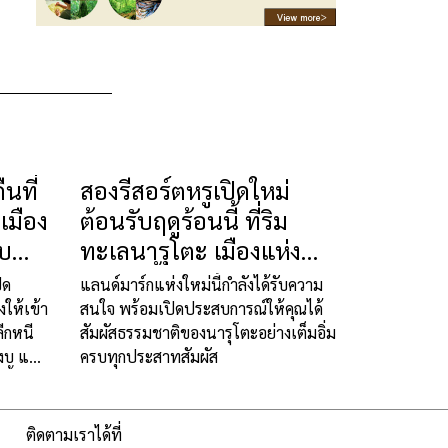
นที่
สองรีสอร์ตหรูเปิดใหม่
เมือง
ต้อนรับฤดูร้อนนี้ ที่ริม
ับ
ทะเลนารุโตะ เมืองแห่ง
และ
กระแสน้ำวน จังหวัดโทคุชิ
ิด
แลนด์มาร์กแห่งใหม่นี้กำลังได้รับความ
มะ (Tokushima)
ให้เข้า
สนใจ พร้อมเปิดประสบการณ์ให้คุณได้
ีกหนี
สัมผัสธรรมชาติของนารุโตะอย่างเต็มอิ่ม
สงบ และ
ครบทุกประสาทสัมผัส
ซึ้งของ
ติดตามเราได้ที่