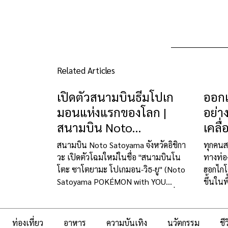
Related Articles
เปิดตัวสนามบินธีมโปเก
ออกเ
มอนแห่งแรกของโลก |
อย่า
สนามบิน Noto
เคลื่
Satoyama แปลงโฉมเป็น
บ้าน
สนามบิน Noto Satoyama จังหวัดอิชิกา
ทุกคนส
สนามบิน Noto
ขนาด
วะ เปิดตัวโฉมใหม่ในชื่อ "สนามบินโน
ทางท่อง
โตะ ซาโตยามะ โปเกมอน-วิธ-ยู" (Noto
ฮอกไกโด
Satoyama POKÉMON
(Shi
Satoyama POKÉMON with YOU
ขึ้นในพ
with YOU
Airport) สนามบินแห่งแรกของโลกที่ใช้
ชินชิโต
ชื่อโปเกมอนอย่างเป็นทางการในช่วง
2026 เ
เวลาจำกัด
ท่องเที่ยว
อาหาร
ความบันเทิง
นวัตกรรม
ชี