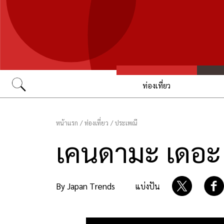
ท่องเที่ยว
Go
หน้าแรก
/
ท่องเที่ยว
/
ประเพณี
เคนดามะ เดอะ ม
By Japan Trends
แบ่งปัน