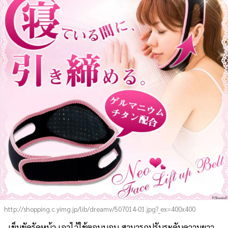
http://shopping.c.yimg.jp/lib/dreamv/507014-01.jpg?_ex=400x400
เข็มขัดรัดหน้า เอาไว้ใช้ตอนนอน สามารถปรับระดับความยาว