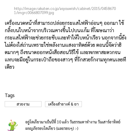
http://image.rakuten.co.jp/asyouwish/cabinet/2015/0458670
1/imgrc0066807099.jpg
เครื่องนวดหน้าที่สามารถปล่อยกระแสไฟฟ้าอ่อนๆ ออกมา ใช้
กลิ้งบนใบหน้าจากบริเวณคางขึ้นไปบนแก้ม ที่โฆษณาว่า
กระแสไฟฟ้าจะช่วยกระชับและทำให้ใบหน้าเรียว นอกจากนี้ยัง
ไม่ต้องใส่ถ่านเพราะใช่พลังงานแสงอาทิตย์ด้วย ตอนนี้จัดว่าฮิ
ตมากๆ ถึงขนาดออกหนังสือสอนวิธีใช้ และพกพาสะดวกจน
แทบจะมีอยู่ในกระเป๋าถือของสาวๆ ที่รักสวยรักงามทุกคนเลยที
เดียว
Tags
สวยงาม
เครื่องสำอางค์ & ยา
อยู่โตเกียวมาเป็นปีที่ 10 แล้ว วันธรรมดาทำงาน วันเสาร์อาทิตย์
ผจญภัยรอบโตเกียว (และรอบๆ) :-)