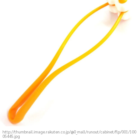
http://thumbnail.image.rakuten.co.jp/@0_mall/runout/cabinet/flp/001/100
05445.jpg