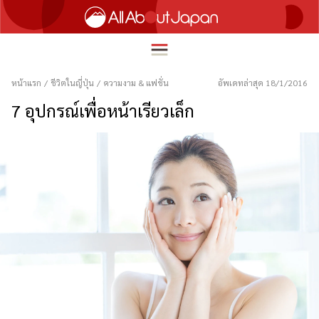
หน้าแรก
/
ชีวิตในญี่ปุ่น
/
ความงาม & แฟชั่น
อัพเดทล่าสุด 18/1/2016
7 อุปกรณ์เพื่อหน้าเรียวเล็ก
English
HOME
简体中文
ท่องเที่ยว
繁體中文
อาหาร
ภาษาไทย
ความบันเทิง
한국어
นวัตกรรม
日本語
ชีวิตในญี่ปุ่น