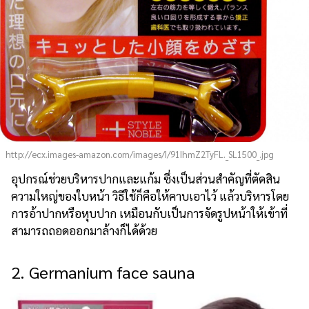
http://ecx.images-amazon.com/images/I/91IhmZ2TyFL._SL1500_.jpg
อุปกรณ์ช่วยบริหารปากและแก้ม ซึ่งเป็นส่วนสำคัญที่ตัดสิน
ความใหญ่ของใบหน้า วิธีใช้ก็คือให้คาบเอาไว้ แล้วบริหารโดย
การอ้าปากหรือหุบปาก เหมือนกับเป็นการจัดรูปหน้าให้เข้าที่
สามารถถอดออกมาล้างก็ได้ด้วย
2. Germanium face sauna