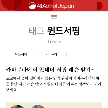
태그
윈드서핑
1
results
English
HOME
简体中文
윈드서핑
카마쿠라
여행
繁體中文
푸드
카마쿠라에서 원데이 서핑 레슨 받기~
ภาษาไทย
즐길거리
도쿄에서 얼마 떨어지지 않은 인기 관광지 카마쿠라에서 하
한국어
룻 동안 서핑 레슨 받고 시원한 바다를 가르는 멋쟁이가 되어
이노베이션
보세요
日本語
쇼핑