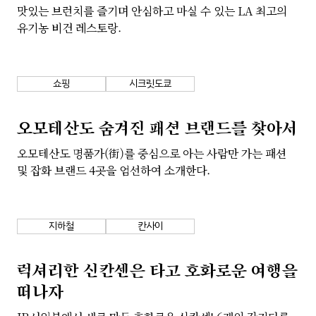
맛있는 브런치를 즐기며 안심하고 마실 수 있는 LA 최고의
회사소개
개인정보 보호정책
유기농 비건 레스토랑.
쇼핑
시크릿도쿄
오모테산도 숨겨진 패션 브랜드를 찾아서
오모테산도 명품가(街)를 중심으로 아는 사람만 가는 패션
및 잡화 브랜드 4곳을 엄선하여 소개한다.
지하철
칸사이
럭셔리한 신칸센은 타고 호화로운 여행을
떠나자