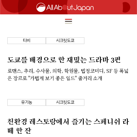
티비
시크릿도쿄
English
HOME
도쿄를 배경으로 한 재밌는 드라마 3편
简体中文
로맨스, 추리, 수사물, 의학, 학원물, 법정코미디, SF 등 폭넓
여행
은 장르로 "가볍게 보기 좋은 일드" 줄거리 소개
繁體中文
푸드
ภาษาไทย
즐길거리
유기농
시크릿도쿄
한국어
이노베이션
日本語
친환경 레스토랑에서 즐기는 스페니쉬 라
쇼핑
떼 한 잔