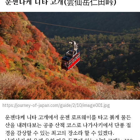
운젠다케 니타 고개(雲仙岳仁田峠)
https://journey-of-japan.com/guide/2/10/image001.jpg
운젠다케 니타 고개에서 운젠 로프웨이를 타고 붉게 물든
산을 내려다보는 공중 산책 코스로 나가사키에서 단풍 절
경을 감상할 수 있는 최고의 장소라 할 수 있겠다.