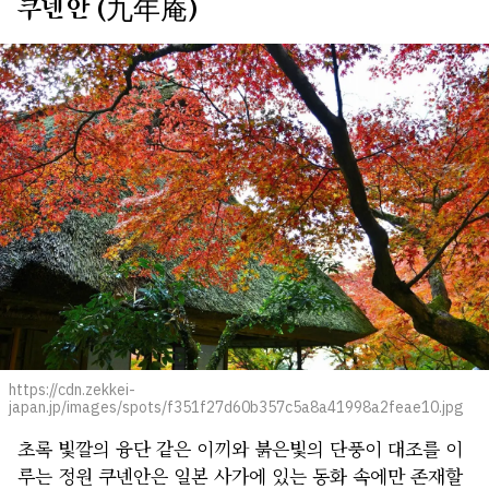
쿠넨안 (九年庵)
https://cdn.zekkei-
japan.jp/images/spots/f351f27d60b357c5a8a41998a2feae10.jpg
초록 빛깔의 융단 같은 이끼와 붉은빛의 단풍이 대조를 이
루는 정원 쿠넨안은 일본 사가에 있는 동화 속에만 존재할