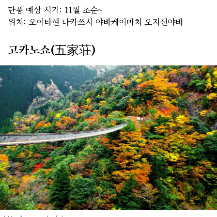
단풍 예상 시기: 11월 초순~
위치: 오이타현 나카쓰시 야바케이마치 오지신야바
고카노쇼(五家荘)