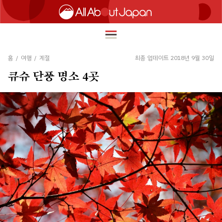
홈
/
여행
/
계절
최종 업데이트 2018년 9월 30일
큐슈 단풍 명소 4곳
English
HOME
简体中文
여행
繁體中文
푸드
ภาษาไทย
즐길거리
한국어
이노베이션
日本語
쇼핑