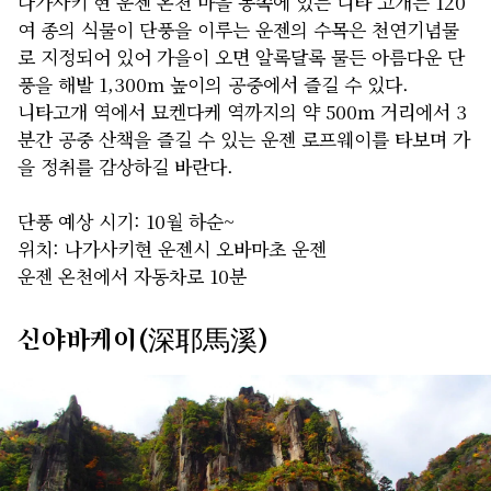
나가사키 현 운젠 온천 마을 동쪽에 있는 니타 고개는 120
여 종의 식물이 단풍을 이루는 운젠의 수목은 천연기념물
로 지정되어 있어 가을이 오면 알록달록 물든 아름다운 단
풍을 해발 1,300m 높이의 공중에서 즐길 수 있다.
니타고개 역에서 묘켄다케 역까지의 약 500m 거리에서 3
분간 공중 산책을 즐길 수 있는 운젠 로프웨이를 타보며 가
을 정취를 감상하길 바란다.
단풍 예상 시기: 10월 하순~
위치: 나가사키현 운젠시 오바마초 운젠
운젠 온천에서 자동차로 10분
신야바케이(深耶馬溪)