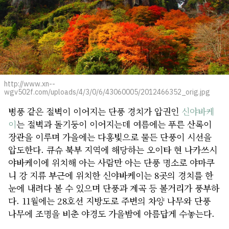
http://www.xn--
wgv502f.com/uploads/4/3/0/6/43060005/2012466352_orig.jpg
병풍 같은 절벽이 이어지는 단풍 경치가 압권인
신야바케
이
는 절벽과 돌기둥이 이어지는데 여름에는 푸른 산록이
장관을 이루며 가을에는 다홍빛으로 물든 단풍이 시선을
압도한다. 큐슈 북부 지역에 해당하는 오이타 현 나카쓰시
야바케이에 위치해 아는 사람만 아는 단풍 명소로 야마쿠
니 강 지류 부근에 위치한 신야바케이는 8곳의 경치를 한
눈에 내려다 볼 수 있으며 단풍과 계곡 등 볼거리가 풍부하
다. 11월에는 28호선 지방도로 주변의 차양 나무와 단풍
나무에 조명을 비춘 야경도 가을밤에 아름답게 수놓는다.