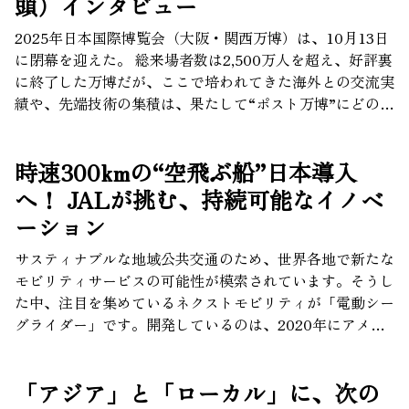
頭）インタビュー
2025年日本国際博覧会（大阪・関西万博）は、10月13日
に閉幕を迎えた。 総来場者数は2,500万人を超え、好評裏
に終了した万博だが、ここで培われてきた海外との交流実
績や、先端技術の集積は、果たして“ポスト万博”にどのよ
うに生かされるのだろうか。 「万博レガシー」を未来へ
繋ぐ試みの一つである、世界から医療・ヘルスケア分野の
時速300kmの“空飛ぶ船”日本導入
スタートアップ企業を集めたピッチイベントの会場で、日
本国際博覧会協会の副会長でもある、鳥井信吾・大阪商工
へ！ JALが挑む、持続可能なイノベ
会議所会頭に、そんなポスト万博の大阪像について訊い
ーション
た。
サスティナブルな地域公共交通のため、世界各地で新たな
モビリティサービスの可能性が模索されています。そうし
た中、注目を集めているネクストモビリティが「電動シー
グライダー」です。開発しているのは、2020年にアメリ
カで設立されたスタートアップ企業REGENT Craft（以
下、REGENT社） 社。最高時速300kmで飛行する速達性
「アジア」と「ローカル」に、次の
や、100％電動によってゼロエミッションを実現すること