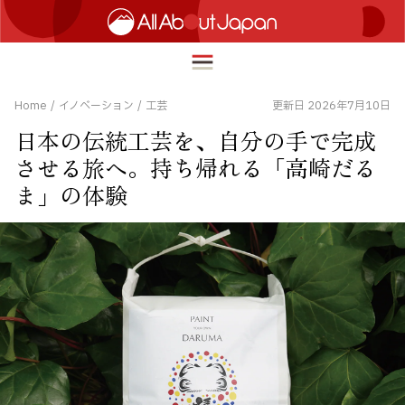
Home
/
イノベーション
/
工芸
更新日 2026年7月10日
日本の伝統工芸を、自分の手で完成
English
させる旅へ。持ち帰れる「高崎だる
HOME
ま」の体験
简体中文
トラベル
繁體中文
フード＆ドリンク
ภาษาไทย
カルチャー
한국어
イノベーション
日本語
ライフスタイル