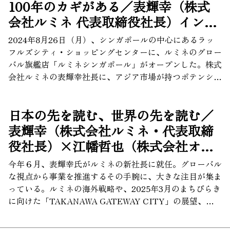
から、各国企業が協業や出資に乗り出しています。 日本
100年のカギがある／表輝幸（株式
を代表する航空会社、日本航空株式会社（JAL）も、
会社ルミネ 代表取締役社長）インタ
2022年10月に、同社のCVC（Corporate Venture Capital
ビュー
／企業が自社資金でファンドを立ち上げ、新興企業に出
2024年8月26日（月）、シンガポールの中心にあるラッ
資・支援を行う活動）「JAL Innovation Fund」が、
フルズシティ・ショッピングセンターに、ルミネのグロー
REGENT社へ出資し、電動シーグライダーの社会実装に
バル旗艦店「ルミネシンガポール」がオープンした。株式
向けた包括連携協定を締結しました。日本航空株式会社
会社ルミネの表輝幸社長に、アジア市場が持つポテンシャ
事業開発部 新規事業戦略推進室長（JAPAN AIRLINES
ル、日本の地方（ローカル）文化の海外発信など、次の
VENTURES ゼネラルマネジャー） の籔本祐介さんに、
100年を見据えた同社のビジョンについて聞いた。
日本の先を読む、世界の先を読む／
電動シーグライダー事業の概要や未来像などを取材しまし
た。
表輝幸（株式会社ルミネ・代表取締
役社長）×江幡哲也（株式会社オー
ルアバウト・代表取締役社長）
今年６月、表輝幸氏がルミネの新社長に就任。グローバル
な視点から事業を推進するその手腕に、大きな注目が集ま
っている。ルミネの海外戦略や、2025年3月のまちびらき
に向けた「TAKANAWA GATEWAY CITY」の展望、そ
して、今こそ日本から海外に向けて発信すべき価値につい
て、多言語メディア『All About Japan』で戦略的な海外