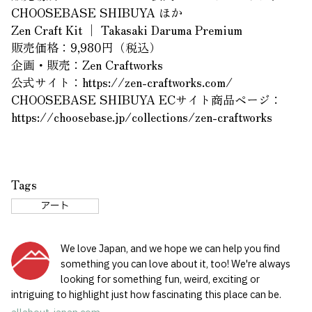
CHOOSEBASE SHIBUYA ほか
Zen Craft Kit │ Takasaki Daruma Premium
販売価格：9,980円（税込）
企画・販売：Zen Craftworks
公式サイト：https://zen-craftworks.com/
CHOOSEBASE SHIBUYA ECサイト商品ページ：
https://choosebase.jp/collections/zen-craftworks
Tags
アート
We love Japan, and we hope we can help you find
something you can love about it, too! We're always
looking for something fun, weird, exciting or
intriguing to highlight just how fascinating this place can be.