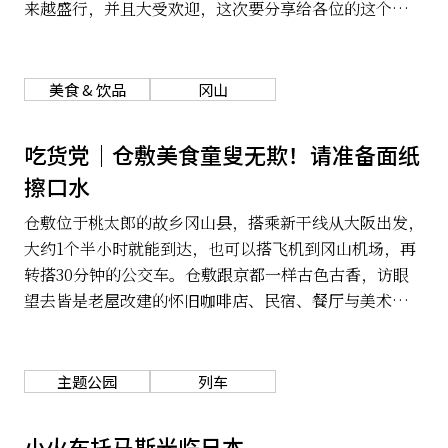
来越盛行，并且大受欢迎，这次要分享给各位的这个以艺
术祭闻名的冈山县，绝对是你不能错过的地方！当然，不
光是艺术，冈山现在历史和美食也都相当有名。就让我们
来看看冈山县有什么好玩的吧！
美食 & 饮品
冈山
吃货党｜仓敷美食童叟无欺！请准备面纸
擦口水
仓敷位于桃太郎的故乡冈山县，搭乘新干线从大阪出发，
大约1个半小时就能到达，也可以搭飞机到冈山机场，再
转搭30分钟的公交车。仓敷跟京都一样古色古香，访眼
望去皆是老屋改建的怀旧咖啡店、民宿、餐厅与美术馆。
这里的美食更是不容错过，不论是地道和风料理，还是法
国菜或泰式佳肴，应有尽有，而且多半使用当地现采蔬果
制作，健康无负担。让我们一起来用味蕾来记忆这个美好
主题公园
列车
城市吧。
小火车托马斯光临日本