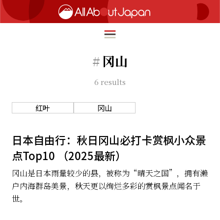
#
冈山
6
results
English
HOME
简体中文
红叶
冈山
旅行
繁體中文
美食
日本自由行：秋日冈山必打卡赏枫小众景
ภาษาไทย
点Top10 （2025最新）
文化
한국어
冈山是日本雨量较少的县，被称为“晴天之国”，拥有濑
热点
户内海群岛美景，秋天更以绚烂多彩的赏枫景点闻名于
日本語
生活
世。