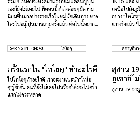
รวม 3 อันดับจังหวัดมาแรงที่แม้แต่คนญี่ปุ่น
JNTO และ All
เองก็ยังไม่เคยไป ที่ตอนนี้กำลังค่อยๆมีความ
เหนือไปยังภูมิ
นิยมขึ้นมาอย่างรวดเร็วในหมู่นักเดินทาง หาก
อย่าง "โทโฮคุ"
ใครไปอญี่ปุ่นมาหลายครั้งแล้ว ต่อไปนี้อยาก
แท้จริงแล้ว "
ลองไปเที่ยวแบบไม่ซ้ำใคร ต้องอ่านไว้ รับรอง
ได้ไอเดียเที่ยวญี่ปุ่นคราวหน้าแน่นอน
SPRING IN TOHOKU
โทโฮคุ
สถานที่ทา
ประวัติศาสต
ครั้งแรกใน "โทโฮคุ" ทำอะไรดี
สุสาน 19
ภูเขาอีโ
ไปโทโฮคุทำอะไรดี เราจะมาแนะนำ"โทโฮ
คุ"รู้จักกัน คนที่ยังไม่เคยไปหรือกำลังจะไปครั้ง
สุสาน 19 ซามู
แรกไม่ควรพลาด