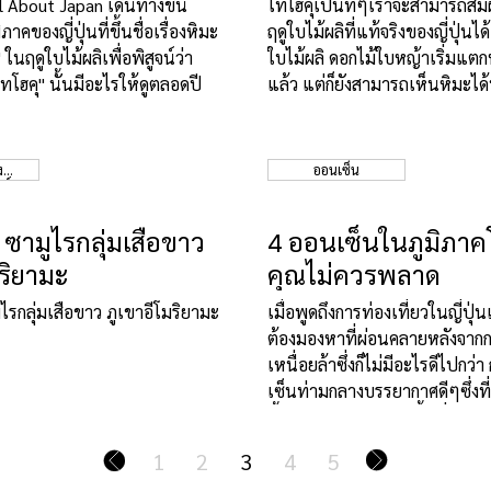
 About Japan เดินทางขึ้น
โทโฮคุเป็นที่ๆเราจะสามารถสัม
ภาคของญี่ปุ่นที่ขึ้นชื่อเรื่องหิมะ
ฤดูใบไม้ผลิที่แท้จริงของญี่ปุ่นได
 ในฤดูใบไม้ผลิเพื่อพิสูจน์ว่า
ใบไม้ผลิ ดอกไม้ใบหญ้าเริ่มแต
โทโฮคุ" นั้นมีอะไรให้ดูตลอดปี
แล้ว แต่ก็ยังสามารถเห็นหิมะไ
ง
ออนเซ็น
ร์
 ซามูไรกลุ่มเสือขาว
4 ออนเซ็นในภูมิภาคโ
มริยามะ
คุณไม่ควรพลาด
ไรกลุ่มเสือขาว ภูเขาอีโมริยามะ
เมื่อพูดถึงการท่องเที่ยวในญี่ปุ่
ต้องมองหาที่ผ่อนคลายหลังจาก
เหนื่อยล้าซึ่งก็ไม่มีอะไรดีไปกว
เซ็นท่ามกลางบรรยากาศดีๆซึ่งที
นั้นก็มีอยู่หลากหลายพื้นที่ให้เ
เดียว
1
2
3
4
5