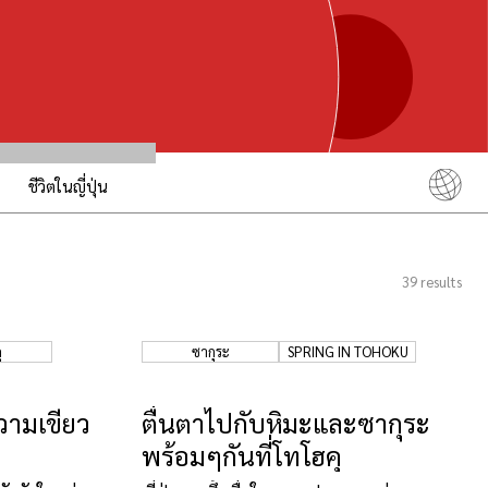
ชีวิตในญี่ปุ่น
English
简体中文
39
results
繁體中文
ภาษาไทย
ุ
ซากุระ
SPRING IN TOHOKU
한국어
日本語
วามเขียว
ตื่นตาไปกับหิมะและซากุระ
พร้อมๆกันที่โทโฮคุ