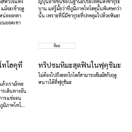
ผัสหัวใจแห่ง
ญี่ปุ่นอาจขึ้นชื่อในฐานะประเทศแห่งซากุระ
้ แม้จะเข้าฤดู
บาน แต่รู้มั้ยว่าที่ภูมิภาคโทโฮคุนั้นพิเศษกว่า
กหน่อออกตา
นั้น เพราะที่นี่มีซากุระที่ปกคลุมไปด้วยหิมะ!
ด้บนยอดเขา
หิมะ
ทโฮคุที่
ทริปชมหิมะสุดฟินในฟุคุชิมะ
ไม่ต้องไปถึงฮอกไกโดก็สามารถสัมผัสกับฤดู
หนาวได้ที่ฟุกุชิมะ
นแล้วเรามักจะ
การเดินทางอัน
่า การแช่ออน
่ภูมิภาคโทโฮคุ
ลือกสรรเลยที