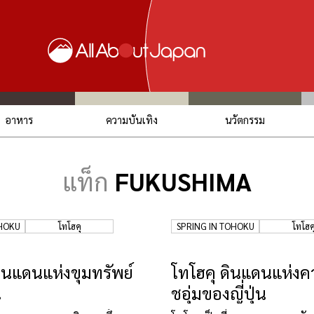
อาหาร
ความบันเทิง
นวัตกรรม
แท็ก
FUKUSHIMA
OHOKU
โทโฮคุ
SPRING IN TOHOKU
โทโฮค
ดินแดนแห่งขุมทรัพย์
โทโฮคุ ดินแดนแห่งค
น
ชอุ่มของญี่ปุ่น