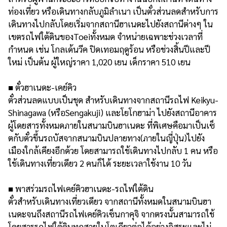
ท่องเที่ยว หรือเดินทางกลับภูมิลำเนา เป็นตั๋วส่วนลดสำหรับการ
เดินทางไปกลับโดยเริ่มจากสถานีฮาเนดะไปยังสถานีต่างๆ ใน
เขตรถไฟใต้ดินของToeiทั้งหมด จำหน่ายเฉพาะช่วงเวลาที่
กำหนด เช่น โกลเด้นวีค ปิดเทอมฤดูร้อน หรือช่วงสิ้นปีและปี
ใหม่ เป็นต้น ผู้ใหญ่ราคา 1,020 เยน เด็กราคา 510 เยน
■ ตั๋วฮาเนดะ-เคย์คิว
ตั๋วส่วนลดแบบเป็นชุด สำหรับเดินทางจากสถานีรถไฟ Keikyu-
Shinagawa (หรือSengakuji) และโยโกฮาม่า ไปยังสถานีอาคาร
ผู้โดยสารทั้งหมดภายในสนามบินฮาเนดะ ที่พิเศษคือมาเป็นเซ็
ตกับตั๋วขึ้นรถบัสจากสนามบินปลายทาง(ภายในญี่ปุ่น)ไปยัง
เมืองใกล้เคียงอีกด้วย โดยสามารถใช้เดินทางไปกลับ 1 คน หรือ
ใช้เดินทางเที่ยวเดียว 2 คนก็ได้ ระยะเวลาใช้งาน 10 วัน
■ พาสร่วมรถไฟเคย์คิวฮาเนดะ-รถไฟใต้ดิน
ตั๋วสำหรับเดินทางเที่ยวเดียว จากสถานีทั้งหมดในสนามบินฮา
เนดะจนถึงสถานีรถไฟเคย์คิวเซ็นกาคุจิ จากตรงนั้นสามารถใช้
โดยสารรถไฟใต้ดินทุกสายในโตเกียวต่อได้อย่างอิสระและไม่