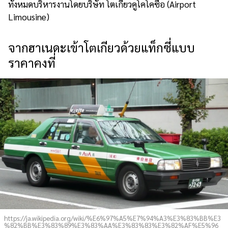
ทั้งหมดบริหารงานโดยบริษัท โตเกียวคูโคโคซือ (Airport
Limousine)
จากฮาเนดะเข้าโตเกียวด้วยแท็กซี่แบบ
ราคาคงที่
https://ja.wikipedia.org/wiki/%E6%97%A5%E7%94%A3%E3%83%BB%E3
%82%BB%E3%83%89%E3%83%AA%E3%83%83%E3%82%AF%E5%96