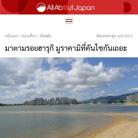
หน้าแรก
/
ท่องเที่ยว
/
ทันสมัย
อัพเดทล่าสุด 4/9/2017
มาตามรอยฮารุกิ มูราคามิที่คันไซกันเถอะ
English
HOME
简体中文
ท่องเที่ยว
繁體中文
อาหาร
ภาษาไทย
ความบันเทิง
한국어
นวัตกรรม
日本語
ชีวิตในญี่ปุ่น