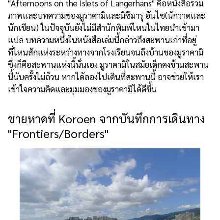
"Afternoons on the Islets of Langerhans" คือหนังสือรวม
ภาพและบทความของมูราคามิและมิซึมารุ อันไซ(นักวาดและ
นักเขียน) ในปัจจุบันยังไม่มีสำนักพิมพ์ไหนในไทยนำเข้ามา
แปล บทความหนึ่งในหนังสือเล่มนี้กล่าวถึงสะพานเก่าที่อยู่
ที่ไหนสักแห่งระหว่างทางจากโรงเรียนจนถึงบ้านของมูราคามิ
ซึ่งก็คือสะพานแห่งนี้นั่นเอง มูราคามิในสมัยเด็กคงข้ามสะพาน
นี้นับครั้งไม่ถ้วน หากได้ลองไปเดินที่สะพานนี้ อาจช่วยให้เรา
เข้าใจความคิดและมุมมองของมูราคามิได้ดีขึ้น
ชายหาดที่ Koroen จากบันทึกการเดินทาง
"Frontiers/Borders"