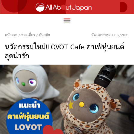
หน้าแรก
/
ท่องเที่ยว
/
ทันสมัย
อัพเดทล่าสุด 7/12/2021
นวัตกรรมใหม่!LOVOT Cafe คาเฟ่หุ่นยนต์
สุดน่ารัก
English
HOME
简体中文
ท่องเที่ยว
繁體中文
อาหาร
ภาษาไทย
ความบันเทิง
한국어
นวัตกรรม
日本語
ชีวิตในญี่ปุ่น