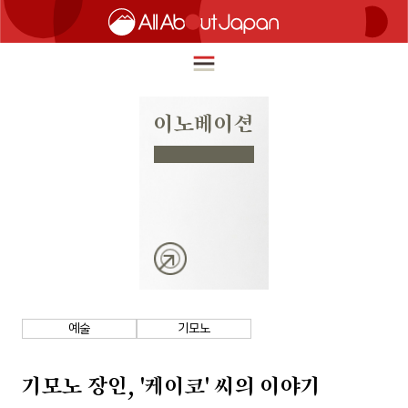
이노베이션
English
HOME
简体中文
여행
繁體中文
푸드
ภาษาไทย
즐길거리
한국어
이노베이션
예술
기모노
日本語
쇼핑
기모노 장인, '케이코' 씨의 이야기