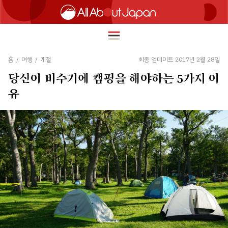
홈
/
여행
/
계절
최종 업데이트 2017년 2월 28일
당신이 비수기에 캠핑을 해야하는 5가지 이
English
유
HOME
简体中文
여행
繁體中文
푸드
ภาษาไทย
즐길거리
한국어
이노베이션
日本語
쇼핑