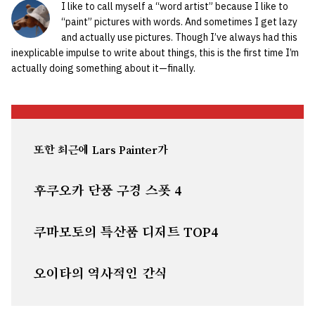
I like to call myself a “word artist” because I like to
“paint” pictures with words. And sometimes I get lazy
and actually use pictures. Though I’ve always had this
inexplicable impulse to write about things, this is the first time I’m
actually doing something about it—finally.
또한 최근에 Lars Painter가
후쿠오카 단풍 구경 스폿 4
쿠마모토의 특산품 디저트 TOP4
오이타의 역사적인 간식