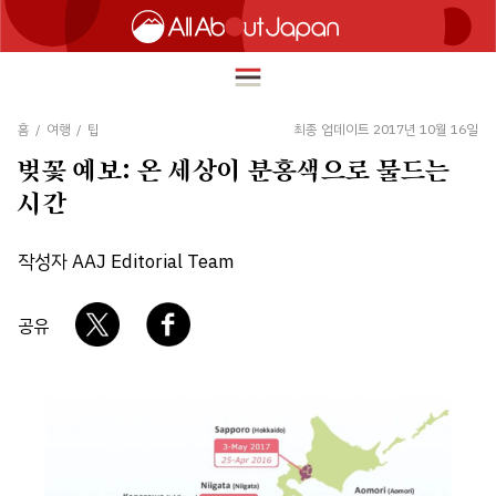
홈
/
여행
/
팁
최종 업데이트 2017년 10월 16일
벚꽃 예보: 온 세상이 분홍색으로 물드는
English
시간
HOME
简体中文
작성자 AAJ Editorial Team
여행
繁體中文
푸드
공유
ภาษาไทย
즐길거리
한국어
이노베이션
日本語
쇼핑