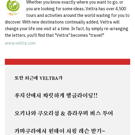
Whether you know exactly where you want to go, or
you are looking for some ideas, Veltra has over 4,500
tours and activities around the world waiting for you to
discover. With new destinations continually added, Veltra will
change your life one visit at a time. In fact, by simply re-arranging
the letters, you'll find that "Veltra" becomes "travel!"
www.veltra.com
또한 최근에 VELTRA가
후지산에서 짜릿하게 행글라이딩!!
오키나와 쿠오리섬 & 츄라우미 버스 투어
카마쿠라에서 원데이 서핑 레슨 받기~