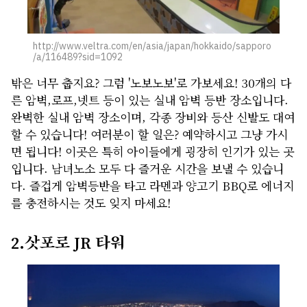
http://www.veltra.com/en/asia/japan/hokkaido/sapporo
/a/116489?sid=1092
밖은 너무 춥지요? 그럼 '노보노보'로 가보세요! 30개의 다
른 암벽,로프,넷트 등이 있는 실내 암벽 등반 장소입니다.
완벽한 실내 암벽 장소이며, 각종 장비와 등산 신발도 대여
할 수 있습니다! 여러분이 할 일은? 예약하시고 그냥 가시
면 됩니다! 이곳은 특히 아이들에게 굉장히 인기가 있는 곳
입니다. 남녀노소 모두 다 즐거운 시간을 보낼 수 있습니
다. 즐겁게 암벽등반을 타고 라멘과 양고기 BBQ로 에너지
를 충전하시는 것도 잊지 마세요!
2.삿포로 JR 타워