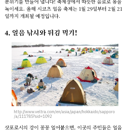
분위기를 만들어 냅니다! 축제장에서 따뜻한 음료로 몸을
녹이세요. 올해 시코츠 얼음 축제는 1월 29일부터 2월 21
일까지 개최될 예정입니다.
4. 얼음 낚시와 튀김 먹기!
http://www.veltra.com/en/asia/japan/hokkaido/sapporo
/a/111785?sid=1092
삿포로시의 강이 꽁꽁 얼어붙으면, 이곳의 주민들은 얼음