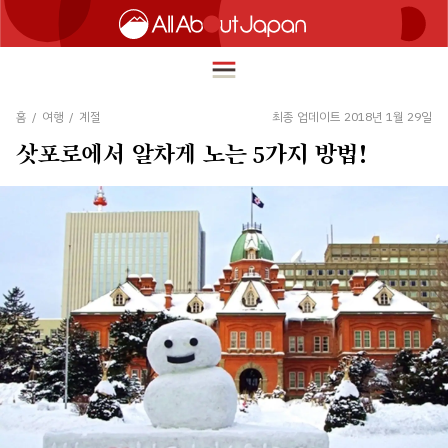
홈
/
여행
/
계절
최종 업데이트 2018년 1월 29일
삿포로에서 알차게 노는 5가지 방법!
English
HOME
简体中文
여행
繁體中文
푸드
ภาษาไทย
즐길거리
한국어
이노베이션
日本語
쇼핑