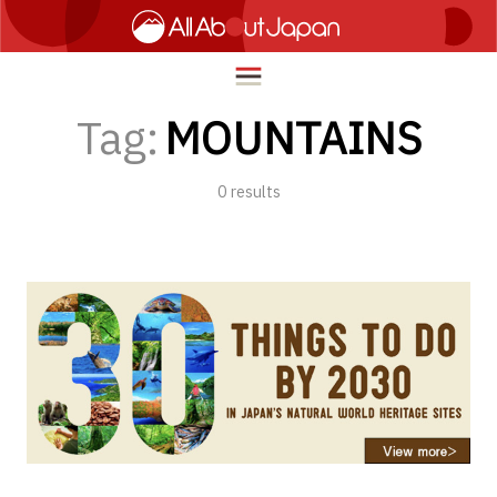
Tag:
MOUNTAINS
0
results
English
HOME
简体中文
トラベル
繁體中文
フード＆ドリンク
ภาษาไทย
カルチャー
한국어
イノベーション
日本語
ライフスタイル