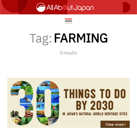
Tag:
FARMING
0
results
English
HOME
简体中文
トラベル
繁體中文
フード＆ドリンク
ภาษาไทย
カルチャー
한국어
イノベーション
日本語
ライフスタイル