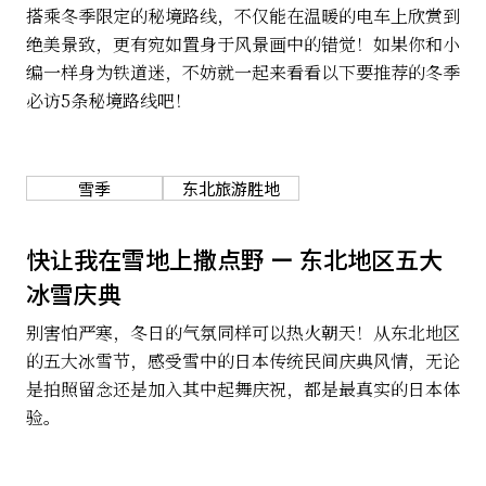
搭乘冬季限定的秘境路线，不仅能在温暖的电车上欣赏到
绝美景致，更有宛如置身于风景画中的错觉！如果你和小
编一样身为铁道迷，不妨就一起来看看以下要推荐的冬季
必访5条秘境路线吧！
雪季
东北旅游胜地
快让我在雪地上撒点野 ー 东北地区五大
冰雪庆典
别害怕严寒，冬日的气氛同样可以热火朝天！从东北地区
的五大冰雪节，感受雪中的日本传统民间庆典风情，无论
是拍照留念还是加入其中起舞庆祝，都是最真实的日本体
验。