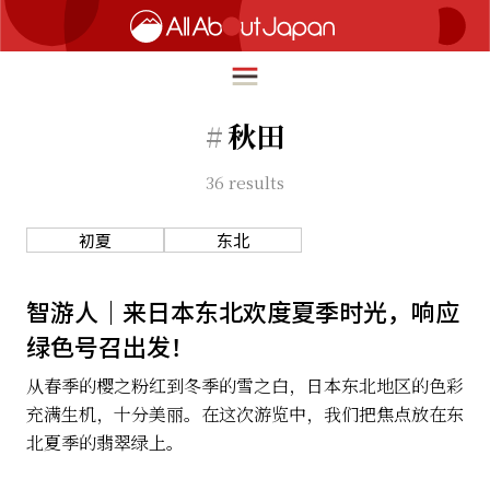
#
秋田
36
results
English
HOME
简体中文
初夏
东北
旅行
繁體中文
美食
智游人｜来日本东北欢度夏季时光，响应
ภาษาไทย
绿色号召出发！
文化
한국어
从春季的樱之粉红到冬季的雪之白，日本东北地区的色彩
热点
充满生机，十分美丽。在这次游览中，我们把焦点放在东
日本語
生活
北夏季的翡翠绿上。