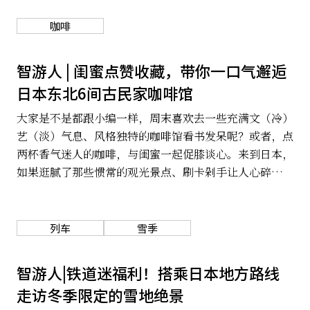
关于我们
网站政策
咖啡
智游人 | 闺蜜点赞收藏，带你一口气邂逅
日本东北6间古民家咖啡馆
大家是不是都跟小编一样，周末喜欢去一些充满文（冷）
艺（淡）气息、风格独特的咖啡馆看书发呆呢？或者，点
两杯香气迷人的咖啡，与闺蜜一起促膝谈心。来到日本，
如果逛腻了那些惯常的观光景点、刷卡剁手让人心碎的百
货店也都变得有些索然无味，想要远离都市尘嚣的话，那
日本东北这6间「古民家风格的咖啡馆」或许很适合你，
古建筑改装的古朴风格、周边充满林间美好氛围，很适合
列车
雪季
来趟女子力满满的东北民家之旅呢！
智游人|铁道迷福利！搭乘日本地方路线
走访冬季限定的雪地绝景