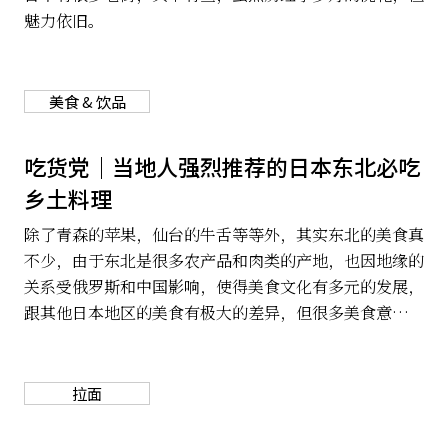
魅力依旧。
美食 & 饮品
吃货党｜当地人强烈推荐的日本东北必吃
乡土料理
除了青森的苹果，仙台的牛舌等等外，其实东北的美食真
不少，由于东北是很多农产品和肉类的产地，也因地缘的
关系受俄罗斯和中国影响，使得美食文化有多元的发展，
跟其他日本地区的美食有极大的差异，但很多美食意外地
对国内人的口味哦！近年来到日本东北旅游的热潮渐渐兴
起，直飞的班机也会越来越多，但你知道东北有什么好
吃，不可错过的乡土美食吗？很多只有在当地可以享受到
拉面
的美味，现在一次介绍给大家！