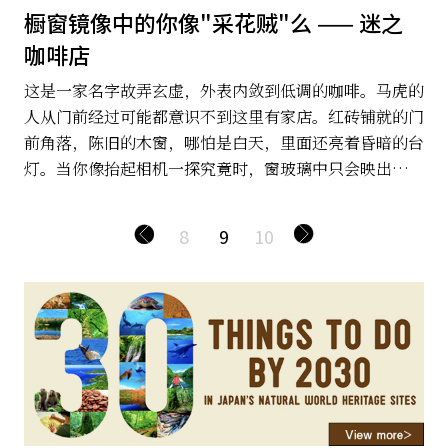
橱窗镜像中的你像"采花贼"么 —— 迷之
咖啡店
这是一家名字故弄玄虚，外表内敛到低调的咖啡。马虎的
人从门前经过可能都意识不到这里有家店。红砖铺就的门
前角落，陈旧的木窗，哪怕是白天，里面还亮着昏暗的台
灯。当你像抬起相机一探究竟时，窗玻璃中只会映出你的
身影，除非你走进去，不然那里永远是迷……
8
9
10