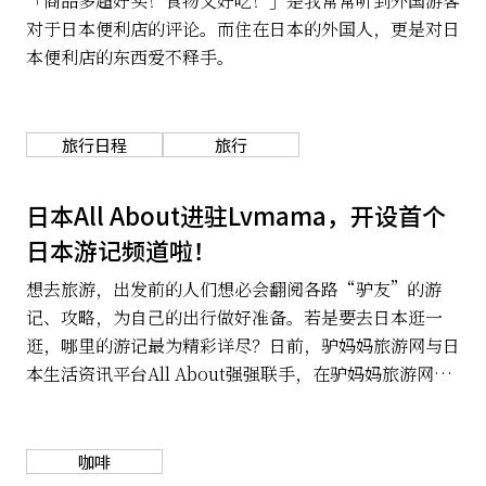
「商品多超好买！食物又好吃！」是我常常听到外国游客
对于日本便利店的评论。而住在日本的外国人，更是对日
本便利店的东西爱不释手。
旅行日程
旅行
日本All About进驻Lvmama，开设首个
日本游记频道啦！
想去旅游，出发前的人们想必会翻阅各路“驴友”的游
记、攻略，为自己的出行做好准备。若是要去日本逛一
逛，哪里的游记最为精彩详尽？日前，驴妈妈旅游网与日
本生活资讯平台All About强强联手，在驴妈妈旅游网上
开设了首个日本知名网站的官方旅游频道All About
Japan。
咖啡