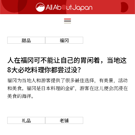
甜品
福冈
English
HOME
人在福冈可不能让自己的胃闲着，当地这
简体中文
8大必吃料理你都尝过没？
旅行
繁體中文
福冈为当地人和游客提供了很多最佳选择，有美景，活动
美食
和美食。福冈是日本料理的金矿，游客在这儿便会沉浸在
ภาษาไทย
文化
美食的海洋。
한국어
热点
日本語
生活
礼品
老铺