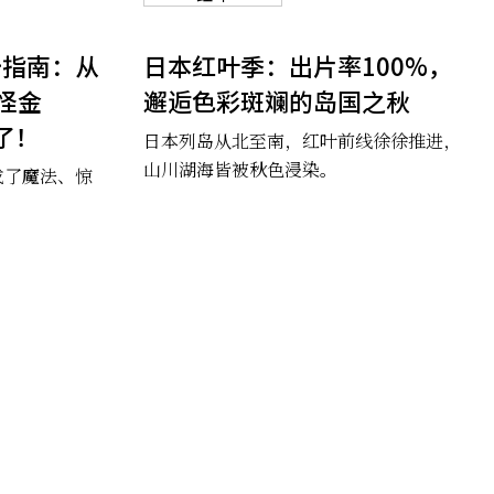
卡指南：从
日本红叶季：出片率100%，
怪金
邂逅色彩斑斓的岛国之秋
够了！
日本列岛从北至南，红叶前线徐徐推进，
山川湖海皆被秋色浸染。
成了魔法、惊