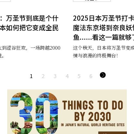
：万圣节到底是个什
2025日本万圣节打
本如何把它变成全民
魔法东京塔到奈良妖
鱼......看这一篇就
到涩谷狂欢，一场跨越2000
这个秋天，日本将万圣节变
徙。
悚与浪漫的终极舞台！
1
2
3
4
5
6