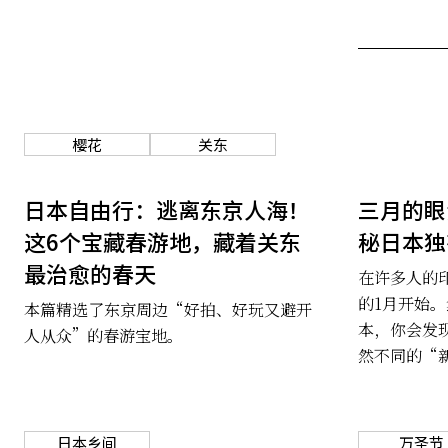
樱花
关东
日本自由行：逃离东京人海！
三月的眼
这6个宝藏春游地，藏着关东
秘日本独
最治愈的春天
在许多人的
的1月开始
本篇精选了东京周边“好拍、好玩又避开
本，你会发
人从众”的春游宝地。
然不同的“
日本乡间
万圣节