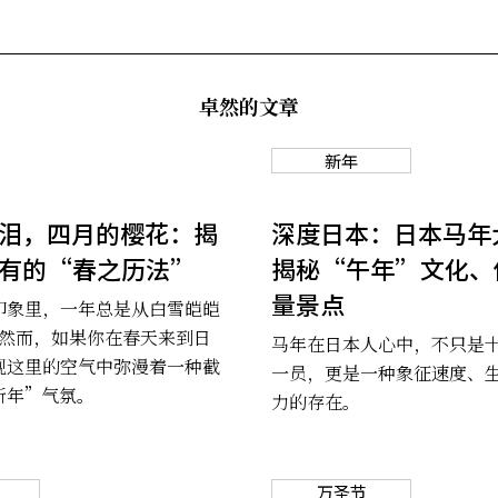
卓然的文章
新年
泪，四月的樱花：揭
深度日本：日本马年
有的“春之历法”
揭秘“午年”文化、
量景点
印象里，一年总是从白雪皑皑
。然而，如果你在春天来到日
马年在日本人心中，不只是
现这里的空气中弥漫着一种截
一员，更是一种象征速度、
新年”气氛。
力的存在。
万圣节