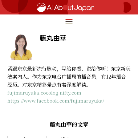
藤丸由華
English
HOME
简体中文
紧跟东京最新流行脉动，写给你看，说给你听！东京新玩
旅行
法案内人。作为东京电台广播局的播音员，有12年播音
繁體中文
经历。对东京精彩景点有着深度解读。
美食
ภาษาไทย
fujimaruyuka.cocolog-nifty.com
文化
https://www.facebook.com/fujimaruyuka/
한국어
热点
日本語
生活
藤丸由華的文章