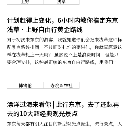
上野
浅草
关于我们
网站政策
计划赶得上变化，6小时内教你搞定东京
浅草・上野自由行黄金路线
对于初次来东京的游客，我就知道你们会把来浅草这种标
配景点路线排满，不过面对扎堆的歪果仁，你就真愿意这
样在浅草耗上一天吗？ 虽然说不上是浪费时间，但是只
要合理安排，这种最正统的东京自由行路线，用我们提供
的6小时浓缩版绝对可以玩通。
博物馆
寺院 & 神社
漂洋过海来看你 | 此行东京，去了还想再
去的10大超经典观光景点
东京每天都有引人注目的新型观光点诞生，流行景点，人