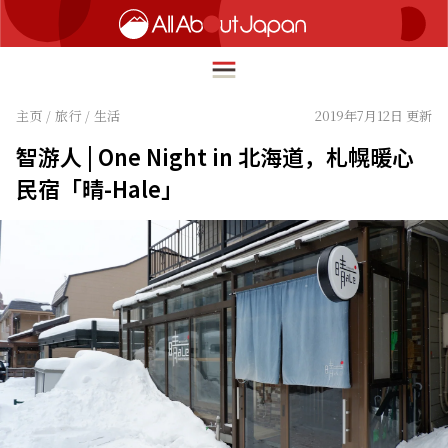
主页
/
旅行
/
生活
2019年7月12日 更新
智游人 | One Night in 北海道，札幌暖心
English
民宿「晴-Hale」
HOME
简体中文
旅行
繁體中文
美食
ภาษาไทย
文化
한국어
热点
日本語
生活