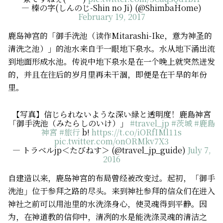
— 榛の字(しんのじ-Shin no Ji) (@ShimbaHome)
February 19, 2017
鹿岛神宫的「御手洗池（读作Mitarashi-Ike，意为神圣的
清洗之池）」的池水来自于一眼地下泉水。水从地下涌出流
到地面形成水池。传说中地下泉水是在一个晚上就突然迸发
的，并且在往后的岁月里再未干涸，即便是在干旱的年份
里。
【写真】信じられないような深い緑と透明度！鹿島神宮
「御手洗池（みたらしのいけ）」
#travel_jp
#茨城
#鹿島
神宮
#旅行
b!
https://t.co/iORfIMl11s
pic.twitter.com/onORMkv7X3
— トラベルjp＜たびねす＞ (@travel_jp_guide)
July 7,
2016
自建造以来，鹿岛神宫的布局曾经被改变过。起初，「御手
洗池」位于参拜之路的尽头。来到神社参拜的信众们在进入
神社之前可以用池里的水洗涤身心，使灵魂得到平静。因
为，在神道教的信仰中，清冽的水是能洗涤灵魂的清洁之