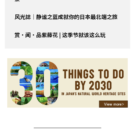
风光誌｜静谧之蓝成就你的日本最北端之旅
赏・闻・品紫藤花 | 这季节就该这么玩