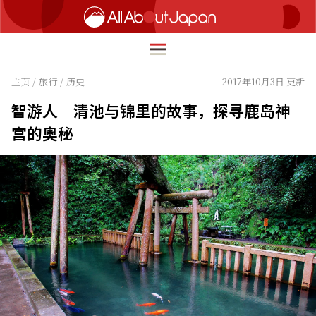
主页
/
旅行
/
历史
2017年10月3日 更新
智游人｜清池与锦里的故事，探寻鹿岛神
English
宫的奥秘
HOME
简体中文
旅行
繁體中文
美食
ภาษาไทย
文化
한국어
热点
日本語
生活