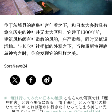
关于我们
网站政策
位于茨城县的鹿岛神宫乍看之下，和日本大多数具有
悠久历史的神社并无太大区别。它建于1300年前，
建筑风格颇有神道教的风韵，庄严肃穆，同时又低调
沉稳。与其它神社相似的外观之下，当你重新审视鹿
岛神宫之时，你会发现它的别样之美。
SoraNews24
#一度は行ってみたい日本の絶景
こちらのお写真では「鹿
島神宮」と言う場所にある 「御手洗池」と云う御池の様
なのですが これは確かに行きたくなってしまう美しい光
景ですねぇ(*´ `*)
pic.twitter.com/3CaqsQd1bH