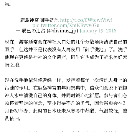
物。
鹿島神宮 御手洗池
http://t.co/0WtcwtViwf
pic.twitter.com/XmKBvvv07u
— 辰巳の辻占 (@divinus_jp)
January 19, 2015
现在，游客通常会在神社入口处的几个分散场所清洗自己的
双手，但这并不是代表没有人再使用「御手洗池」了。洗手
池现在更像是神社的文化遗产，同时它也成为了祈求美好恋
情之地。
现在洗手池依然像曾经一样，发挥着每年一次清洗人身上的
污浊的作用。在鹿岛神宫的年间祭典中，信众们会脱下衣物
冲入水中清洗自己的身体，并同时诚心地祈愿。参与者们必
须怀着坚定的信念，至少得要不凡的勇气，因为祭典会在2
月份初举办，此时的日本还未从寒冬中苏醒，气温较低，凛
冽依旧。