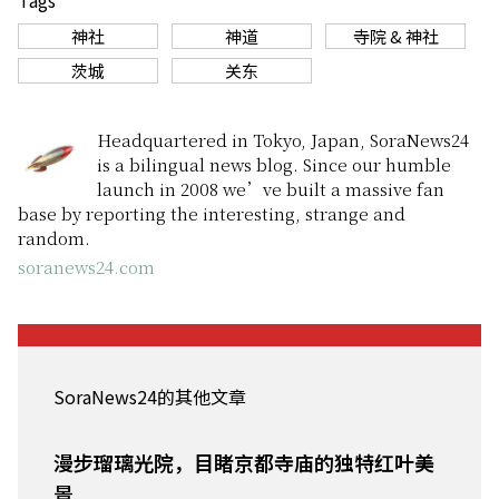
神社
神道
寺院 & 神社
茨城
关东
Headquartered in Tokyo, Japan, SoraNews24
is a bilingual news blog. Since our humble
launch in 2008 we’ve built a massive fan
base by reporting the interesting, strange and
random.
soranews24.com
SoraNews24的其他文章
漫步瑠璃光院，目睹京都寺庙的独特红叶美
景