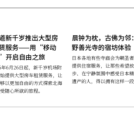
道新千岁推出大型房
晨钟为枕，古佛为邻
赁服务——用“移动
野善光寺的宿坊体验
”开启自由之旅
日本各地有些寺庙会为朝圣者
提供住宿服务，让那些希望放
26年6月26日起，新千岁机场附
步、在宁静氛围中感受日本精
始提供大型房车租赁服务，让
遗产的人，得以拥有这样一段
够以更加自由的方式探索北海
时光。
受随心所欲的旅程。