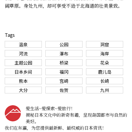
阔草原。身处九州，却可享受不逊于北海道的壮美景致。
Tags
温泉
公园
洞窟
河流
瀑布
海岸
主题公园
桥梁
花朵
日本乡间
福冈
鹿儿岛
熊本
宫崎
长崎
大分
佐贺
九州
爱生活~爱探索~爱旅行！
揭秘日本文化中的新奇有趣，呈现岛国都市与自然的
美好。
我们在东瀛，为您提供最新鲜、最权威的日本资讯！