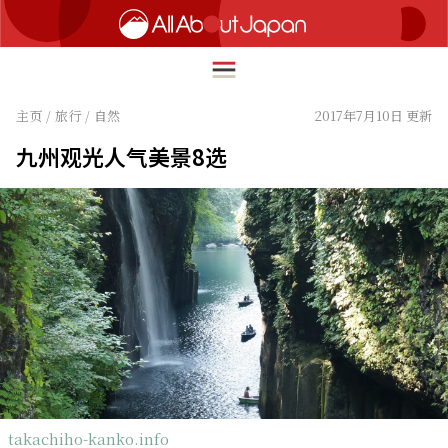
主页
/
旅行
/
自然
2017年7月10日 更新
九州观光人气美景8选
English
HOME
简体中文
旅行
繁體中文
美食
ภาษาไทย
文化
한국어
热点
日本語
生活
takachiho-kanko.info