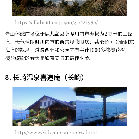
https://allabout.co.jp/gm/gc/421995/
寺山休憩广场位于鹿儿岛县萨摩川内市海拔为247米的山丘
上。天气晴朗时川内市的街景尽收眼底，甚至还可以看到东
海上的甑岛。道路两旁和公园内有共计1000多株樱花树，
樱花缤纷的春天是欣赏美景的最佳时节。
8. 长崎温泉喜道庵（长崎）
http://www.kidoan.com/index.html