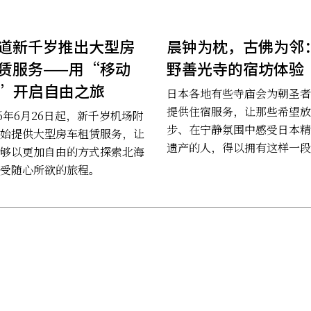
道新千岁推出大型房
晨钟为枕，古佛为邻
赁服务——用“移动
野善光寺的宿坊体验
”开启自由之旅
日本各地有些寺庙会为朝圣者
提供住宿服务，让那些希望放
26年6月26日起，新千岁机场附
步、在宁静氛围中感受日本精
始提供大型房车租赁服务，让
遗产的人，得以拥有这样一段
够以更加自由的方式探索北海
时光。
受随心所欲的旅程。