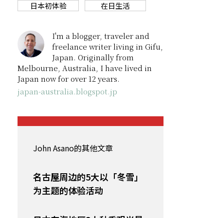
日本初体验
在日生活
I'm a blogger, traveler and
freelance writer living in Gifu,
Japan. Originally from
Melbourne, Australia, I have lived in
Japan now for over 12 years.
japan-australia.blogspot.jp
John Asano的其他文章
名古屋周边的5大以「冬雪」
为主题的体验活动