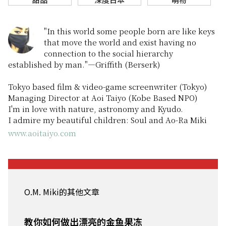
"In this world some people born are like keys
that move the world and exist having no
connection to the social hierarchy
established by man."—Griffith (Berserk)
Tokyo based film & video-game screenwriter (Tokyo)
Managing Director at Aoi Taiyo (Kobe Based NPO)
I'm in love with nature, astronomy and Kyudo.
I admire my beautiful children: Soul and Ao-Ra Miki
www.aoitaiyo.com
O.M. Miki的其他文章
教你如何做出漂亮的金鱼果冻