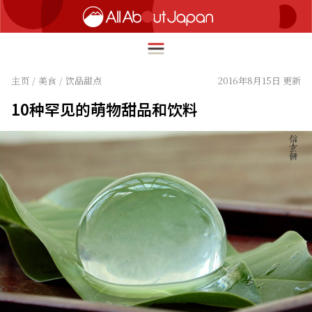
主页
/
美食
/
饮品甜点
2016年8月15日 更新
10种罕见的萌物甜品和饮料
English
HOME
简体中文
旅行
繁體中文
美食
ภาษาไทย
文化
한국어
热点
日本語
生活