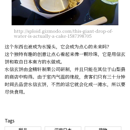
http://sploid.gizmodo.com/this-giant-drop-of-
water-is-actually-a-cake-1587398705
这个东西也被成为水馒头，它会成为点心的未来吗？
这个独特有趣的创意让点心看起来像一颗珍珠，它是用信玄
饼和取自日本南方的水做成。
水信玄饼由金精轩制果公司研制，并且只能在其位于山梨县
的商店中购得。由于室内气温的缘故，食客们只有三十分钟
时间去品尝水信玄饼，不然的话它就会化成一滩水，所以要
尽快食用。
Tags
甜品
深度日本
萌物