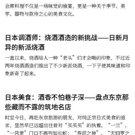
会席料理不仅是一场味觉的飨宴，更是一种关于季节、美
学、器物与款待之心的美食文化。
日本调酒师：烧酒酒造的新挑战——日新月
异的新派烧酒
一直以来，烧酒给人一种“老头”们才会喝的印象，不过近
两年烧酒酒造们推出了不少新派烧酒，一下子使其味道和印
象新奇了起来。
日本美食：酒香不怕巷子深——盘点东京那
些藏而不露的筑地名店
时至今日，再赴东京旅游的朋友，对纯正宗日式美食的追
求，显然早已远超出往昔对“买买买”的执着。“一兰”、
“一风堂”门口不再列如长蛇；“寿司之神”、“天妇罗之