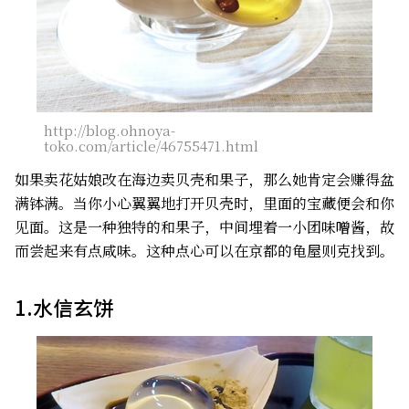
http://blog.ohnoya-
toko.com/article/46755471.html
如果卖花姑娘改在海边卖贝壳和果子，那么她肯定会赚得盆
满钵满。当你小心翼翼地打开贝壳时，里面的宝藏便会和你
见面。这是一种独特的和果子，中间埋着一小团味噌酱，故
而尝起来有点咸味。这种点心可以在京都的龟屋则克找到。
1.水信玄饼