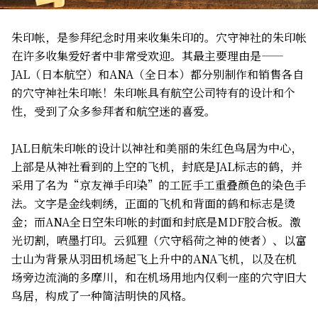
朱印帐，是参拜纪念时用来收集朱印的。穴守神社的朱印帐
在许多收集爱好者中非常受欢迎。其最主要理由是——
JAL（日本航空）和ANA（全日本）都分别制作和销售各自
的穴守神社朱印帐！朱印帐具有航空公司特有的设计和个
性，受到了众多参拜者和航空迷的喜爱。
JAL日航朱印帐的设计以神社和美丽的朱红色鸟居为中心，
上部是从神社看到的上空的飞机，封底是JAL标志的鹤，并
采用了名为“京友禅手印染”的工匠手工重叠颜色的染色手
法。文字是金线刺绣，正面的飞机和背面的鹤和标志是烫
金；而ANA全日空朱印帐的封面和封底是MDF胶合板。激
光切割，喷墨打印。云狐狸（穴守稻荷之神的使者）、以富
士山为背景从羽田机场起飞上升中的ANA飞机，以及在机
场旁边流淌的多摩川，和在机场用地内仅剩一座的穴守旧大
鸟居，构成了一种简洁明快的风格。