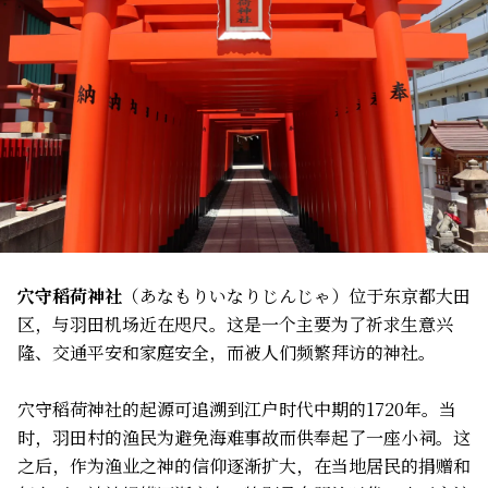
穴守稻荷神社
（あなもりいなりじんじゃ）位于东京都大田
区，与羽田机场近在咫尺。这是一个主要为了祈求生意兴
隆、交通平安和家庭安全，而被人们频繁拜访的神社。
穴守稻荷神社的起源可追溯到江户时代中期的1720年。当
时，羽田村的渔民为避免海难事故而供奉起了一座小祠。这
之后，作为渔业之神的信仰逐渐扩大，在当地居民的捐赠和