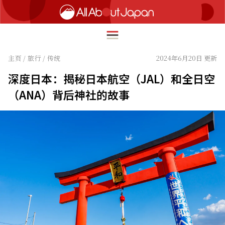
主页
/
旅行
/
传统
2024年6月20日 更新
深度日本：揭秘日本航空（JAL）和全日空
English
（ANA）背后神社的故事
HOME
简体中文
旅行
繁體中文
美食
ภาษาไทย
文化
한국어
热点
日本語
生活