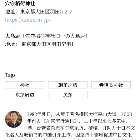
穴守稻荷神社
地址：東京都大田区羽田5-2-7
https://anamori.jp/
大鸟居
（穴守稲荷神社旧一の大鳥居）
地址： 東京都大田区羽田空港1
Tags
神社
朝圣之旅
寺院 & 神社
东京周边
关东
1988年赴日，从师于著名摄影大师森山大道。2000
年创办《东京流行通讯》，二十年以来为多家中、
港、台著名杂志在东京采访、撰稿，并助力于日本文
化名人及畅销书的中国引介工作。因坚持不懈地促进中日文化