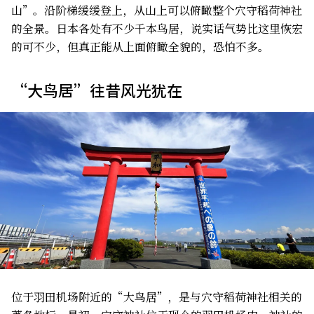
山”。沿阶梯缓缓登上，从山上可以俯瞰整个穴守稻荷神社
的全景。日本各处有不少千本鸟居，说实话气势比这里恢宏
的可不少，但真正能从上面俯瞰全貌的，恐怕不多。
“大鸟居”往昔风光犹在
位于羽田机场附近的“大鸟居”，是与穴守稻荷神社相关的