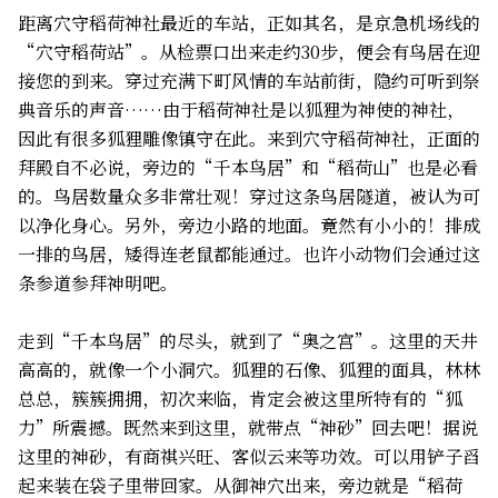
距离穴守稻荷神社最近的车站，正如其名，是京急机场线的
“穴守稻荷站”。从检票口出来走约30步，便会有鸟居在迎
接您的到来。穿过充满下町风情的车站前街，隐约可听到祭
典音乐的声音……由于稻荷神社是以狐狸为神使的神社，
因此有很多狐狸雕像镇守在此。来到穴守稻荷神社，正面的
拜殿自不必说，旁边的“千本鸟居”和“稻荷山”也是必看
的。鸟居数量众多非常壮观！穿过这条鸟居隧道，被认为可
以净化身心。另外，旁边小路的地面。竟然有小小的！排成
一排的鸟居，矮得连老鼠都能通过。也许小动物们会通过这
条参道参拜神明吧。
走到“千本鸟居”的尽头，就到了“奥之宫”。这里的天井
高高的，就像一个小洞穴。狐狸的石像、狐狸的面具，林林
总总，簇簇拥拥，初次来临，肯定会被这里所特有的“狐
力”所震撼。既然来到这里，就带点“神砂”回去吧！据说
这里的神砂，有商祺兴旺、客似云来等功效。可以用铲子舀
起来装在袋子里带回家。从御神穴出来，旁边就是“稻荷