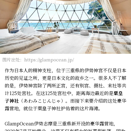
图片出处：https://glampocean.jp/
作为日本人的精神支柱，位于三重県的伊势神宫不仅是日本
历史的见证之所，更是日本文化的故乡之一。很多人不了解
的是，伊势神宫除了两所正宫，还有别宫、摄社、末社等共
计125处宫社。在这125处宫社中，距离海边最近的是
粟皇
子神社
（あわみこじんじゃ）。而接下来要介绍的这处豪华
露营地，就位于粟皇子神社护佑着的这片海滩。
GlampOcean伊势志摩是三重県新开设的豪华露营地，