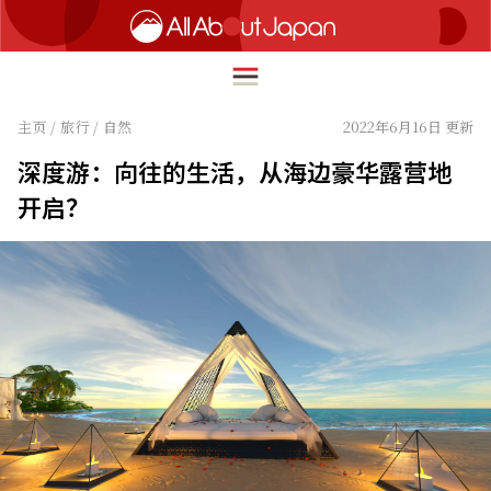
主页
/
旅行
/
自然
2022年6月16日 更新
深度游：向往的生活，从海边豪华露营地
English
开启？
HOME
简体中文
旅行
繁體中文
美食
ภาษาไทย
文化
한국어
热点
日本語
生活